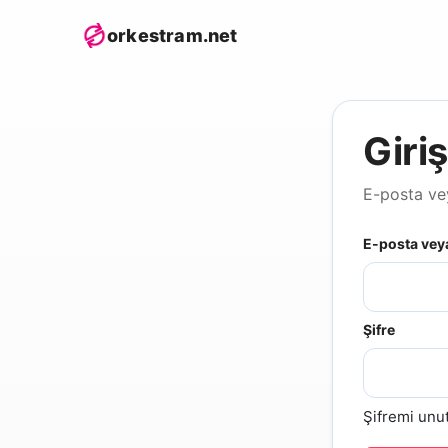
orkestram.net
Giri
E-posta vey
E-posta veya
Şifre
Şifremi unu