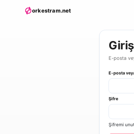
orkestram.net
Giri
E-posta vey
E-posta veya
Şifre
Şifremi unu