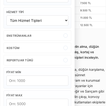
4 Kişi
1 Saat 15 Dakika
55 Dakika
7.500 TL
5 Kişi
1 Saat 15 Dakika
55 Dakika
9.500 TL
HIZMET TIPI
6 Kişi
1 Saat 15 Dakika
55 Dakika
11.000 TL
7 Kişi
1 Saat 15 Dakika
55 Dakika
12.500 TL
ENSTRÜMANLAR
Adana Bando Takımı
Adana bando takımı seçenekleriyle gelin alma, düğün
KOSTÜM
bandosu, davul-zurna karşılaması, açılış, kortej ve
kurumsal etkinlikler için profesyonel ekipleri inceleyin.
REPERTUAR TÜRÜ
Adana bando takımı sayfası; gelin alma, düğün karşılama,
FIYAT MIN
davul-zurna karşılaması, açılış, kortej, sünnet
organizasyonu, okul etkinliği, milli bayram ve kurumsal
davetlerde canlı bando performansı arayanlar için
hazırlanmıştır. Seyhan, Çukurova, Yüreğir ve Sarıçam gibi
FIYAT MAX
merkez ilçelerde ev önü karşılama, gelin çıkışı, konvoy
öncesi müzik, salon girişi ve açık alan kutlamaları ekiplerle