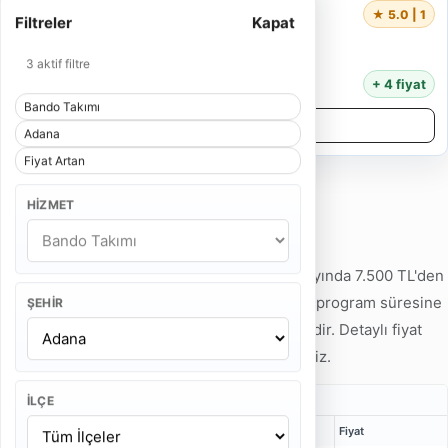
Profesyonel Bando
★ 5.0 | 1
Filtreler
Kapat
4 Kişi
55 Dakika
3 aktif filtre
13.000 TL
+ 4 fiyat
Bando Takımı
Detayları İncele
Adana
Fiyat Artan
HIZMET
Adana Bando Takımı Fiyatları
Adana Bando Takımı fiyatları 2026 Ağustos ayında 7.500 TL'den
başlamaktadır. Hizmet tipi, ekip kişi sayısı ve program süresine
ŞEHIR
göre fiyatlar 12.500 TL'ye kadar çıkabilmektedir. Detaylı fiyat
örneklerini aşağıdaki tabloda inceleyebilirsiniz.
Gelin Alma Bando Takımı Fiyatları
İLÇE
Kişi
Bulunma Süresi
Program
Fiyat