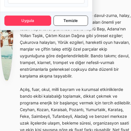
önceden planlanabilir.
Adana ve Çukurova düğün kültüründe davul-zurna, halay,
Uygula
Temizle
üçayak, çiftetelli, zeybek ve oyun havaları önemli yer
tutar. Repertuvar planında Adana Köprü Başı, Adana’nın
Yolları Taşlık, Çıktım Kozan Dağına gibi yöresel ezgiler;
Çukurova halayları, Yörük ezgileri, hareketli oyun havaları,
marşlar ve çiftin talep ettiği özel parçalar ekip
uygunluğuna göre değerlendirilebilir. Bando takımı; davul,
trampet, klarnet, trompet ve diğer nefesli-vurmalı
enstrümanlarla geleneksel coşkuyu daha düzenli bir
karşılama akışına taşıyabilir.
Açılış, fuar, okul, milli bayram ve kurumsal etkinliklerde
bando ekibi kalabalığı toplamak, dikkat çekmek ve
programa enerjik bir başlangıç vermek için tercih edilebilir.
Ceyhan, Kozan, Karaisalı, Pozantı, Yumurtalık, Karataş,
Feke, Saimbeyli, Tufanbeyli, Aladağ ve benzeri merkeze
uzak ilçelerde ulaşım, bekleme süresi, organizasyon saati
ve ekip kişi sayısına göre ek fiyat farkı oluşabilir. Net fiyat