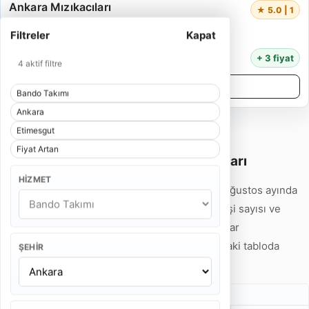
Ankara Mızıkacıları
★ 5.0 | 1
4 Kişi
Filtreler
Kapat
55 Dakika
10.000 TL
+ 3 fiyat
4 aktif filtre
Detayları İncele
Bando Takımı
Ankara
Etimesgut
Fiyat Artan
Ankara Etimesgut Bando Takımı Fiyatları
HIZMET
Ankara Etimesgut Bando Takımı fiyatları 2026 Ağustos ayında
8.500 TL'den başlamaktadır. Hizmet tipi, ekip kişi sayısı ve
program süresine göre fiyatlar 11.000 TL'ye kadar
çıkabilmektedir. Detaylı fiyat örneklerini aşağıdaki tabloda
ŞEHIR
inceleyebilirsiniz.
Gelin Alma Bando Takımı Fiyatları