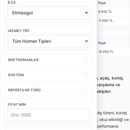
İLÇE
Kişi
Bulunma Süresi
Program
Fiyat
4 Kişi
1 Saat 15 Dakika
55 Dakika
8.500 TL
5 Kişi
1 Saat 15 Dakika
55 Dakika
11.000 TL
HIZMET TIPI
Açılış Bando Takımı Fiyatları
Kişi
Bulunma Süresi
Program
Fiyat
4 Kişi
1 Saat 15 Dakika
2 x 25 Dakika
10.000 TL
ENSTRÜMANLAR
Ankara Etimesgut Bando Takımı
KOSTÜM
Bando takımı kiralama; gelin alma, düğün, açılış, kortej,
sünnet ve kurumsal etkinliklerde enerjik karşılama ve
REPERTUAR TÜRÜ
yürüyüş performansı sunan profesyonel ekipleri
karşılaştırmayı sağlar.
FIYAT MIN
Bando takımı; gelin alma, düğün girişi, açılış töreni, kortej
yürüyüşü, sünnet organizasyonu, festival, okul etkinliği ve
kurumsal davetlerde enerjik canlı müzik performansı