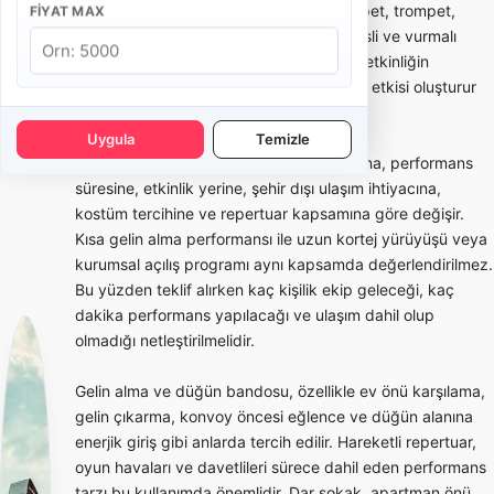
sunan gezici müzik ekibidir. Davul, trampet, trompet,
FIYAT MAX
klarnet, saksafon, zurna veya farklı nefesli ve vurmalı
enstrümanlardan oluşabilir. Bando ekibi, etkinliğin
başlangıcında dikkat çekici bir karşılama etkisi oluşturur
ve kalabalığın enerjisini hızlıca yükseltir.
Uygula
Temizle
Bando takımı fiyatları; ekipteki kişi sayısına, performans
süresine, etkinlik yerine, şehir dışı ulaşım ihtiyacına,
kostüm tercihine ve repertuar kapsamına göre değişir.
Kısa gelin alma performansı ile uzun kortej yürüyüşü veya
kurumsal açılış programı aynı kapsamda değerlendirilmez.
Bu yüzden teklif alırken kaç kişilik ekip geleceği, kaç
dakika performans yapılacağı ve ulaşım dahil olup
olmadığı netleştirilmelidir.
Gelin alma ve düğün bandosu, özellikle ev önü karşılama,
gelin çıkarma, konvoy öncesi eğlence ve düğün alanına
enerjik giriş gibi anlarda tercih edilir. Hareketli repertuar,
oyun havaları ve davetlileri sürece dahil eden performans
tarzı bu kullanımda önemlidir. Dar sokak, apartman önü