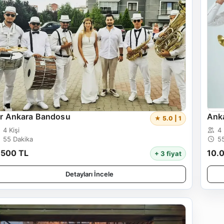
ir Ankara Bandosu
Anka
★ 5.0 | 1
4 Kişi
4 
55 Dakika
5
.500 TL
10.
+ 3 fiyat
Detayları İncele