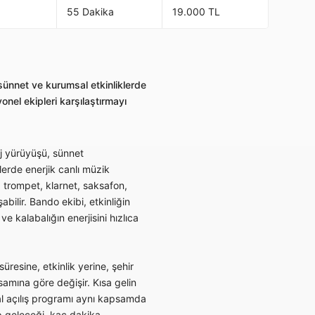
55 Dakika
19.000 TL
 sünnet ve kurumsal etkinliklerde
nel ekipleri karşılaştırmayı
tej yürüyüşü, sünnet
lerde enerjik canlı müzik
 trompet, klarnet, saksafon,
bilir. Bando ekibi, etkinliğin
ve kalabalığın enerjisini hızlıca
süresine, etkinlik yerine, şehir
samına göre değişir. Kısa gelin
l açılış programı aynı kapsamda
ip geleceği, kaç dakika