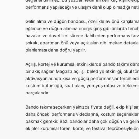
performans yapılacağı ve ulaşım dahil olup olmadığı netleş
Gelin alma ve düğün bandosu, özellikle ev önü karşılama
eğlence ve düğün alanına enerjik giriş gibi anlarda tercih
havaları ve davetlileri sürece dahil eden performans tarz
sokak, apartman önü veya açık alan gibi mekan detaylar
planlaması daha doğru yapılır.
Açılış, kortej ve kurumsal etkinliklerde bando takımı daha 
bir akış sağlar. Mağaza açılışı, belediye etkinliği, okul tö
aktivasyonlarında kısa ve güçlü performanslar tercih edil
kostüm bütünlüğü, saat planı, yürüyüş rotası ve bekleme 
parçalarıdır.
Bando takımı seçerken yalnızca fiyata değil, ekip kişi sa
daha önceki performans videolarına, kostüm seçenekleri
bakmak gerekir. Bazı bandolar daha çok düğün ve gelin a
ekipler kurumsal tören, kortej ve festival tecrübesiyle ön