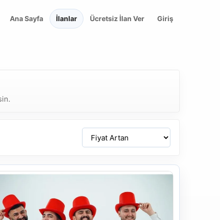
Ana Sayfa
İlanlar
Ücretsiz İlan Ver
Giriş
sin.
Sirala