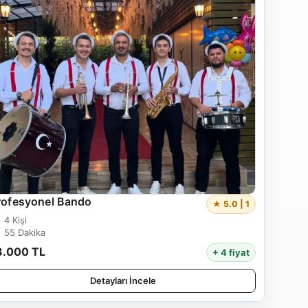
rofesyonel Bando
★ 5.0 | 1
4 Kişi
55 Dakika
3.000 TL
+ 4 fiyat
Detayları İncele