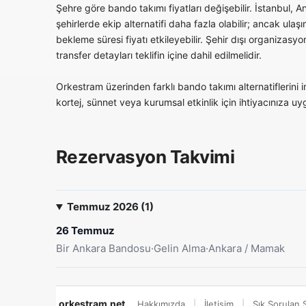
Şehre göre bando takımı fiyatları değişebilir. İstanbul, A
şehirlerde ekip alternatifi daha fazla olabilir; ancak ulaş
bekleme süresi fiyatı etkileyebilir. Şehir dışı organizas
transfer detayları teklifin içine dahil edilmelidir.
Orkestram üzerinden farklı bando takımı alternatiflerini inc
kortej, sünnet veya kurumsal etkinlik için ihtiyacınıza uyg
Rezervasyon Takvimi
Temmuz 2026 (1)
26 Temmuz
Bir Ankara Bandosu
·
Gelin Alma
·
Ankara / Mamak
orkestram.net
Hakkımızda
İletişim
Sık Sorulan 