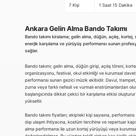
7 Kişi
1 Saat 15 Dakika
Ankara Gelin Alma Bando Takımı
Bando takımı kiralama; gelin alma, düğün, açılış, kortej,
enerjik karşılama ve yürüyüş performansı sunan profesyo
sağlar.
Bando takımı; gelin alma, düğün girişi, açılış töreni, kor
organizasyonu, festival, okul etkinliği ve kurumsal davet
performansı sunan gezici müzik ekibidir. Davul, trampet,
zurna veya farklı nefesli ve vurmalı enstrümanlardan oluşa
başlangıcında dikkat çekici bir karşılama etkisi oluşturur 
yükseltir.
Bando takımı fiyatları; ekipteki kişi sayısına, performans 
dışı ulaşım ihtiyacına, kostüm tercihine ve repertuar kap
alma performansı ile uzun kortej yürüyüşü veya kurumsa
değerlendirilmez. Bu yüzden teklif alırken kaç kişilik ek