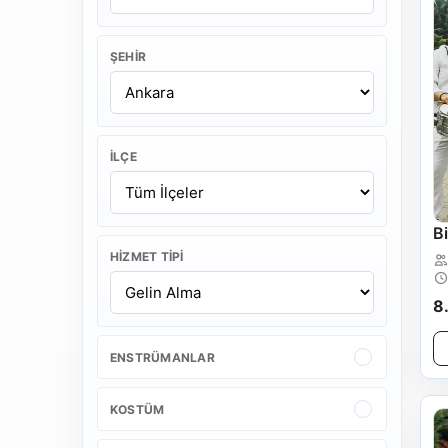
ŞEHIR
İLÇE
B
HIZMET TIPI
8
ENSTRÜMANLAR
KOSTÜM