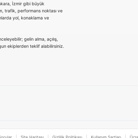
nkara, İzmir gibi büyük
ım, trafik, performans noktası ve
yonlarda yol, konaklama ve
eleyebilir; gelin alma, açılış,
un ekiplerden teklif alabilirsiniz.
Sorular
Site Haritası
Gizlilik Politikası
Kullanım Şartları
Ücre