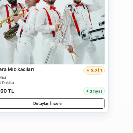
ra Mızıkacıları
★ 5.0 | 1
Kişi
5 Dakika
000 TL
+ 3 fiyat
Detayları İncele