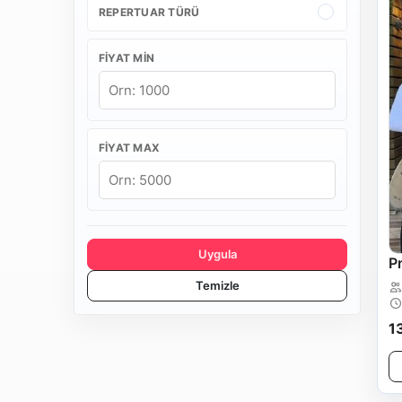
REPERTUAR TÜRÜ
FIYAT MIN
FIYAT MAX
Uygula
P
Temizle
1