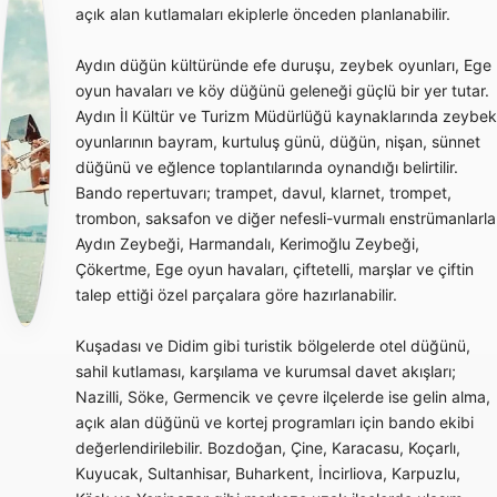
açık alan kutlamaları ekiplerle önceden planlanabilir.
Aydın düğün kültüründe efe duruşu, zeybek oyunları, Ege
oyun havaları ve köy düğünü geleneği güçlü bir yer tutar.
Aydın İl Kültür ve Turizm Müdürlüğü kaynaklarında zeybek
oyunlarının bayram, kurtuluş günü, düğün, nişan, sünnet
düğünü ve eğlence toplantılarında oynandığı belirtilir.
Bando repertuvarı; trampet, davul, klarnet, trompet,
trombon, saksafon ve diğer nefesli-vurmalı enstrümanlarla
Aydın Zeybeği, Harmandalı, Kerimoğlu Zeybeği,
Çökertme, Ege oyun havaları, çiftetelli, marşlar ve çiftin
talep ettiği özel parçalara göre hazırlanabilir.
Kuşadası ve Didim gibi turistik bölgelerde otel düğünü,
sahil kutlaması, karşılama ve kurumsal davet akışları;
Nazilli, Söke, Germencik ve çevre ilçelerde ise gelin alma,
açık alan düğünü ve kortej programları için bando ekibi
değerlendirilebilir. Bozdoğan, Çine, Karacasu, Koçarlı,
Kuyucak, Sultanhisar, Buharkent, İncirliova, Karpuzlu,