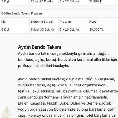
5 Kişi
1 Saat 20 Dakika
2 x 25 Dakika
21.000 TL
Düğün Bando Takımı Fiyatları
Kişi
Bulunma Süresi
Program
Fiyat
5 Kişi
2 Saat 30 Dakika
3 x 20 Dakika
30.000 TL
Aydın Bando Takımı
Aydın bando takımı seçenekleriyle gelin alma, düğün
bandosu, açılış, kortej, festival ve kurumsal etkinlikler için
profesyonel ekipleri inceleyin.
Aydın bando takımı sayfası; gelin alma, düğün karşılama,
düğün bandosu, açılış, kortej, sünnet organizasyonu,
festival, okul etkinliği, milli bayram ve kurumsal davetlerde
canlı bando performansı arayanlar için hazırlanmıştır.
Efeler, Kuşadası, Nazilli, Söke, Didim ve Germencik gibi
yoğun organizasyon bölgelerinde ev önü karşılama, gelin
çıkışı, konvoy öncesi müzik, salon girişi, otel karşılama ve