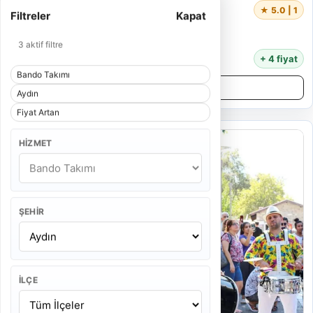
Profesyonel Bando
★ 5.0 | 1
Filtreler
Kapat
4 Kişi
55 Dakika
3 aktif filtre
13.000 TL
+ 4 fiyat
Bando Takımı
Detayları İncele
Aydın
Fiyat Artan
HIZMET
ŞEHIR
İLÇE