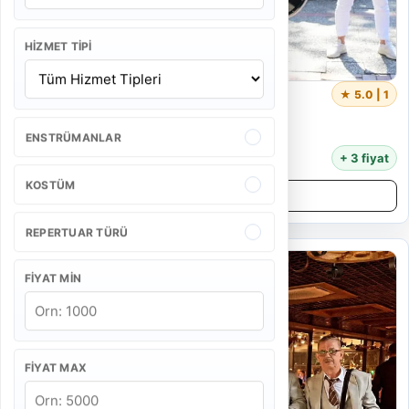
HIZMET TIPI
Bando Hicaz
★ 5.0 | 1
5 Kişi
55 Dakika
ENSTRÜMANLAR
16.000 TL
+ 3 fiyat
KOSTÜM
Detayları İncele
REPERTUAR TÜRÜ
FIYAT MIN
FIYAT MAX