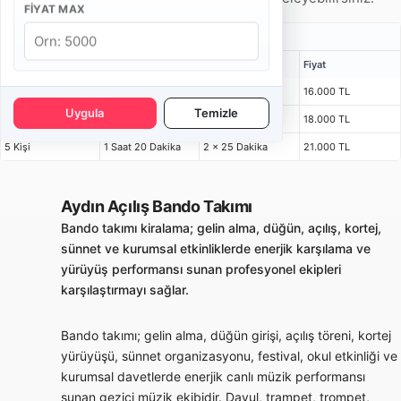
FIYAT MAX
Açılış Bando Takımı Fiyatları
Kişi
Bulunma Süresi
Program
Fiyat
4 Kişi
1 Saat 15 Dakika
2 x 25 Dakika
16.000 TL
Uygula
Temizle
6 Kişi
1 Saat 20 Dakika
2 x 25 Dakika
18.000 TL
5 Kişi
1 Saat 20 Dakika
2 x 25 Dakika
21.000 TL
Aydın Açılış Bando Takımı
Bando takımı kiralama; gelin alma, düğün, açılış, kortej,
sünnet ve kurumsal etkinliklerde enerjik karşılama ve
yürüyüş performansı sunan profesyonel ekipleri
karşılaştırmayı sağlar.
Bando takımı; gelin alma, düğün girişi, açılış töreni, kortej
yürüyüşü, sünnet organizasyonu, festival, okul etkinliği ve
kurumsal davetlerde enerjik canlı müzik performansı
sunan gezici müzik ekibidir. Davul, trampet, trompet,