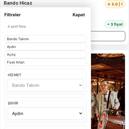
Bando Hicaz
★ 5.0 | 1
5 Kişi
Filtreler
Kapat
55 Dakika
16.000 TL
+ 3 fiyat
4 aktif filtre
Detayları İncele
Bando Takımı
Aydın
Açılış
Fiyat Artan
HIZMET
ŞEHIR