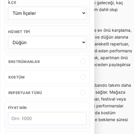
Bu yüzden teklif alırken kaç kişilik ekip geleceği, kaç
İLÇE
dakika performans yapılacağı ve ulaşım dahil olup
olmadığı netleştirilmelidir.
Gelin alma ve düğün bandosu, özellikle ev önü karşılama,
HIZMET TIPI
gelin çıkarma, konvoy öncesi eğlence ve düğün alanına
enerjik giriş gibi anlarda tercih edilir. Hareketli repertuar,
oyun havaları ve davetlileri sürece dahil eden performans
tarzı bu kullanımda önemlidir. Dar sokak, apartman önü
ENSTRÜMANLAR
veya açık alan gibi mekan detayları önceden paylaşılırsa
ekip planlaması daha doğru yapılır.
KOSTÜM
Açılış, kortej ve kurumsal etkinliklerde bando takımı daha
düzenli, ritimli ve dikkat çekici bir akış sağlar. Mağaza
REPERTUAR TÜRÜ
açılışı, belediye etkinliği, okul töreni, fuar, festival veya
marka aktivasyonlarında kısa ve güçlü performanslar
FIYAT MIN
tercih edilebilir. Bu tür organizasyonlarda kostüm
bütünlüğü, saat planı, yürüyüş rotası ve bekleme süresi
teklifin önemli parçalarıdır.