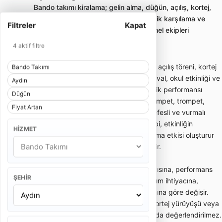
Bando takımı kiralama; gelin alma, düğün, açılış, kortej,
sünnet ve kurumsal etkinliklerde enerjik karşılama ve
Filtreler
Kapat
yürüyüş performansı sunan profesyonel ekipleri
karşılaştırmayı sağlar.
4 aktif filtre
Bando takımı; gelin alma, düğün girişi, açılış töreni, kortej
Bando Takımı
yürüyüşü, sünnet organizasyonu, festival, okul etkinliği ve
Aydın
kurumsal davetlerde enerjik canlı müzik performansı
Düğün
sunan gezici müzik ekibidir. Davul, trampet, trompet,
Fiyat Artan
klarnet, saksafon, zurna veya farklı nefesli ve vurmalı
enstrümanlardan oluşabilir. Bando ekibi, etkinliğin
HIZMET
başlangıcında dikkat çekici bir karşılama etkisi oluşturur
ve kalabalığın enerjisini hızlıca yükseltir.
Bando takımı fiyatları; ekipteki kişi sayısına, performans
ŞEHIR
süresine, etkinlik yerine, şehir dışı ulaşım ihtiyacına,
kostüm tercihine ve repertuar kapsamına göre değişir.
Kısa gelin alma performansı ile uzun kortej yürüyüşü veya
kurumsal açılış programı aynı kapsamda değerlendirilmez.