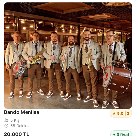
Bando Menlisa
★ 5.0 | 2
5 Kişi
55 Dakika
20.000 TL
+ 3 fiyat