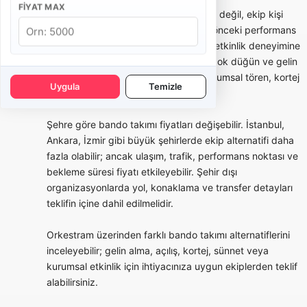
FIYAT MAX
Bando takımı seçerken yalnızca fiyata değil, ekip kişi
sayısına, repertuar örneklerine, daha önceki performans
videolarına, kostüm seçeneklerine ve etkinlik deneyimine
bakmak gerekir. Bazı bandolar daha çok düğün ve gelin
alma odaklı çalışırken, bazı ekipler kurumsal tören, kortej
Uygula
Temizle
ve festival tecrübesiyle öne çıkar.
Şehre göre bando takımı fiyatları değişebilir. İstanbul,
Ankara, İzmir gibi büyük şehirlerde ekip alternatifi daha
fazla olabilir; ancak ulaşım, trafik, performans noktası ve
bekleme süresi fiyatı etkileyebilir. Şehir dışı
organizasyonlarda yol, konaklama ve transfer detayları
teklifin içine dahil edilmelidir.
Orkestram üzerinden farklı bando takımı alternatiflerini
inceleyebilir; gelin alma, açılış, kortej, sünnet veya
kurumsal etkinlik için ihtiyacınıza uygun ekiplerden teklif
alabilirsiniz.