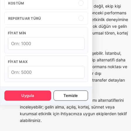
KOSTÜM
Bando takımı seçerken yalnızca fiyata değil, ekip kişi
sayısına, repertuar örneklerine, daha önceki performans
REPERTUAR TÜRÜ
videolarına, kostüm seçeneklerine ve etkinlik deneyimine
bakmak gerekir. Bazı bandolar daha çok düğün ve gelin
alma odaklı çalışırken, bazı ekipler kurumsal tören, kortej
FIYAT MIN
ve festival tecrübesiyle öne çıkar.
Şehre göre bando takımı fiyatları değişebilir. İstanbul,
Ankara, İzmir gibi büyük şehirlerde ekip alternatifi daha
FIYAT MAX
fazla olabilir; ancak ulaşım, trafik, performans noktası ve
bekleme süresi fiyatı etkileyebilir. Şehir dışı
organizasyonlarda yol, konaklama ve transfer detayları
teklifin içine dahil edilmelidir.
Uygula
Temizle
Orkestram üzerinden farklı bando takımı alternatiflerini
inceleyebilir; gelin alma, açılış, kortej, sünnet veya
kurumsal etkinlik için ihtiyacınıza uygun ekiplerden teklif
alabilirsiniz.