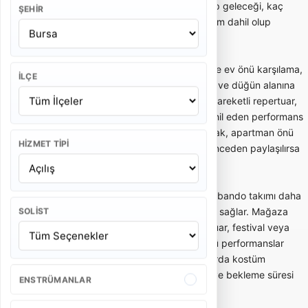
Bu yüzden teklif alırken kaç kişilik ekip geleceği, kaç
ŞEHIR
dakika performans yapılacağı ve ulaşım dahil olup
olmadığı netleştirilmelidir.
Gelin alma ve düğün bandosu, özellikle ev önü karşılama,
İLÇE
gelin çıkarma, konvoy öncesi eğlence ve düğün alanına
enerjik giriş gibi anlarda tercih edilir. Hareketli repertuar,
oyun havaları ve davetlileri sürece dahil eden performans
tarzı bu kullanımda önemlidir. Dar sokak, apartman önü
HIZMET TIPI
veya açık alan gibi mekan detayları önceden paylaşılırsa
ekip planlaması daha doğru yapılır.
Açılış, kortej ve kurumsal etkinliklerde bando takımı daha
düzenli, ritimli ve dikkat çekici bir akış sağlar. Mağaza
SOLIST
açılışı, belediye etkinliği, okul töreni, fuar, festival veya
marka aktivasyonlarında kısa ve güçlü performanslar
tercih edilebilir. Bu tür organizasyonlarda kostüm
bütünlüğü, saat planı, yürüyüş rotası ve bekleme süresi
ENSTRÜMANLAR
teklifin önemli parçalarıdır.