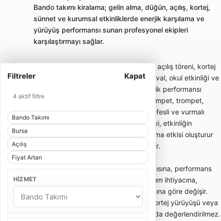
Bando takımı kiralama; gelin alma, düğün, açılış, kortej,
sünnet ve kurumsal etkinliklerde enerjik karşılama ve
yürüyüş performansı sunan profesyonel ekipleri
karşılaştırmayı sağlar.
Bando takımı; gelin alma, düğün girişi, açılış töreni, kortej
Filtreler
Kapat
yürüyüşü, sünnet organizasyonu, festival, okul etkinliği ve
kurumsal davetlerde enerjik canlı müzik performansı
4 aktif filtre
sunan gezici müzik ekibidir. Davul, trampet, trompet,
klarnet, saksafon, zurna veya farklı nefesli ve vurmalı
Bando Takımı
enstrümanlardan oluşabilir. Bando ekibi, etkinliğin
Bursa
başlangıcında dikkat çekici bir karşılama etkisi oluşturur
Açılış
ve kalabalığın enerjisini hızlıca yükseltir.
Fiyat Artan
Bando takımı fiyatları; ekipteki kişi sayısına, performans
HIZMET
süresine, etkinlik yerine, şehir dışı ulaşım ihtiyacına,
kostüm tercihine ve repertuar kapsamına göre değişir.
Kısa gelin alma performansı ile uzun kortej yürüyüşü veya
kurumsal açılış programı aynı kapsamda değerlendirilmez.