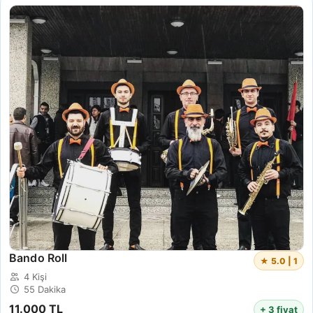
Bando Roll
★ 5.0 | 1
4 Kişi
55 Dakika
11.000 TL
+ 3 fiyat