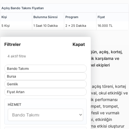
Açılış Bando Takımı Fiyatları
Kişi
Bulunma Süresi
Program
Fiyat
5 Kişi
1 Saat 10 Dakika
2 x 25 Dakika
16.000 TL
Filtreler
Kapat
Bursa Gemlik Bando Takımı
Bando takımı kiralama; gelin alma, düğün, açılış, kortej,
4 aktif filtre
sünnet ve kurumsal etkinliklerde enerjik karşılama ve
yürüyüş performansı sunan profesyonel ekipleri
Bando Takımı
karşılaştırmayı sağlar.
Bursa
Gemlik
Bando takımı; gelin alma, düğün girişi, açılış töreni, kortej
Fiyat Artan
yürüyüşü, sünnet organizasyonu, festival, okul etkinliği ve
kurumsal davetlerde enerjik canlı müzik performansı
HIZMET
sunan gezici müzik ekibidir. Davul, trampet, trompet,
klarnet, saksafon, zurna veya farklı nefesli ve vurmalı
enstrümanlardan oluşabilir. Bando ekibi, etkinliğin
başlangıcında dikkat çekici bir karşılama etkisi oluşturur