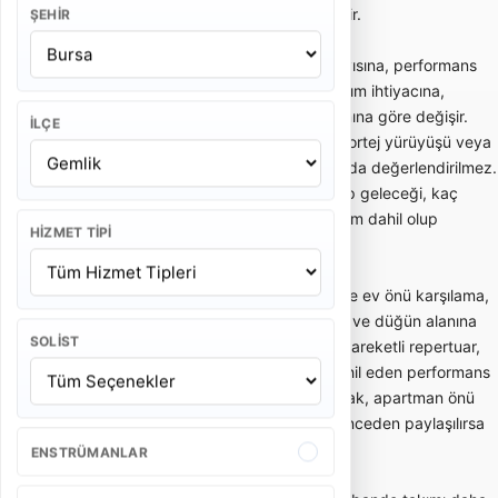
ve kalabalığın enerjisini hızlıca yükseltir.
ŞEHIR
Bando takımı fiyatları; ekipteki kişi sayısına, performans
süresine, etkinlik yerine, şehir dışı ulaşım ihtiyacına,
kostüm tercihine ve repertuar kapsamına göre değişir.
İLÇE
Kısa gelin alma performansı ile uzun kortej yürüyüşü veya
kurumsal açılış programı aynı kapsamda değerlendirilmez.
Bu yüzden teklif alırken kaç kişilik ekip geleceği, kaç
dakika performans yapılacağı ve ulaşım dahil olup
HIZMET TIPI
olmadığı netleştirilmelidir.
Gelin alma ve düğün bandosu, özellikle ev önü karşılama,
gelin çıkarma, konvoy öncesi eğlence ve düğün alanına
SOLIST
enerjik giriş gibi anlarda tercih edilir. Hareketli repertuar,
oyun havaları ve davetlileri sürece dahil eden performans
tarzı bu kullanımda önemlidir. Dar sokak, apartman önü
veya açık alan gibi mekan detayları önceden paylaşılırsa
ekip planlaması daha doğru yapılır.
ENSTRÜMANLAR