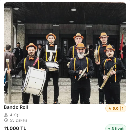
Bando Roll
★ 5.0 | 1
4 Kişi
55 Dakika
11.000 TL
+ 3 fiyat