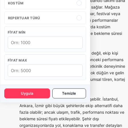
Açılış, kortej ve kurumsal etkinliklerde bando takımı daha
KOSTÜM
düzenli, ritimli ve dikkat çekici bir akış sağlar. Mağaza
açılışı, belediye etkinliği, okul töreni, fuar, festival veya
REPERTUAR TÜRÜ
marka aktivasyonlarında kısa ve güçlü performanslar
tercih edilebilir. Bu tür organizasyonlarda kostüm
FIYAT MIN
bütünlüğü, saat planı, yürüyüş rotası ve bekleme süresi
teklifin önemli parçalarıdır.
Bando takımı seçerken yalnızca fiyata değil, ekip kişi
sayısına, repertuar örneklerine, daha önceki performans
FIYAT MAX
videolarına, kostüm seçeneklerine ve etkinlik deneyimine
bakmak gerekir. Bazı bandolar daha çok düğün ve gelin
alma odaklı çalışırken, bazı ekipler kurumsal tören, kortej
ve festival tecrübesiyle öne çıkar.
Uygula
Temizle
Şehre göre bando takımı fiyatları değişebilir. İstanbul,
Ankara, İzmir gibi büyük şehirlerde ekip alternatifi daha
fazla olabilir; ancak ulaşım, trafik, performans noktası ve
bekleme süresi fiyatı etkileyebilir. Şehir dışı
organizasyonlarda yol, konaklama ve transfer detayları