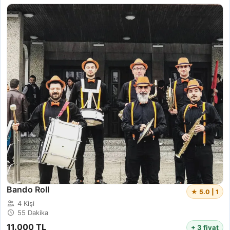
Bando Roll
★ 5.0 | 1
4 Kişi
55 Dakika
11.000 TL
+ 3 fiyat