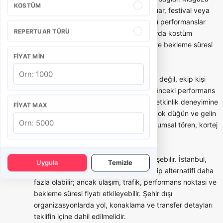
KOSTÜM
açılışı, belediye etkinliği, okul töreni, fuar, festival veya
marka aktivasyonlarında kısa ve güçlü performanslar
REPERTUAR TÜRÜ
tercih edilebilir. Bu tür organizasyonlarda kostüm
bütünlüğü, saat planı, yürüyüş rotası ve bekleme süresi
teklifin önemli parçalarıdır.
FIYAT MIN
Bando takımı seçerken yalnızca fiyata değil, ekip kişi
sayısına, repertuar örneklerine, daha önceki performans
videolarına, kostüm seçeneklerine ve etkinlik deneyimine
FIYAT MAX
bakmak gerekir. Bazı bandolar daha çok düğün ve gelin
alma odaklı çalışırken, bazı ekipler kurumsal tören, kortej
ve festival tecrübesiyle öne çıkar.
Şehre göre bando takımı fiyatları değişebilir. İstanbul,
Uygula
Temizle
Ankara, İzmir gibi büyük şehirlerde ekip alternatifi daha
fazla olabilir; ancak ulaşım, trafik, performans noktası ve
bekleme süresi fiyatı etkileyebilir. Şehir dışı
organizasyonlarda yol, konaklama ve transfer detayları
teklifin içine dahil edilmelidir.