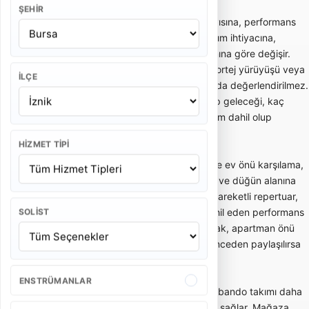
ŞEHIR
Bando takımı fiyatları; ekipteki kişi sayısına, performans
süresine, etkinlik yerine, şehir dışı ulaşım ihtiyacına,
kostüm tercihine ve repertuar kapsamına göre değişir.
Kısa gelin alma performansı ile uzun kortej yürüyüşü veya
İLÇE
kurumsal açılış programı aynı kapsamda değerlendirilmez.
Bu yüzden teklif alırken kaç kişilik ekip geleceği, kaç
dakika performans yapılacağı ve ulaşım dahil olup
olmadığı netleştirilmelidir.
HIZMET TIPI
Gelin alma ve düğün bandosu, özellikle ev önü karşılama,
gelin çıkarma, konvoy öncesi eğlence ve düğün alanına
enerjik giriş gibi anlarda tercih edilir. Hareketli repertuar,
oyun havaları ve davetlileri sürece dahil eden performans
SOLIST
tarzı bu kullanımda önemlidir. Dar sokak, apartman önü
veya açık alan gibi mekan detayları önceden paylaşılırsa
ekip planlaması daha doğru yapılır.
ENSTRÜMANLAR
Açılış, kortej ve kurumsal etkinliklerde bando takımı daha
düzenli, ritimli ve dikkat çekici bir akış sağlar. Mağaza