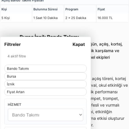
Açılış Bando Takımı Fiyatları
Kişi
Bulunma Süresi
Program
Fiyat
5 Kişi
1 Saat 10 Dakika
2 x 25 Dakika
16.000 TL
Bursa İznik Bando Takımı
Bando takımı kiralama; gelin alma, düğün, açılış, kortej,
Filtreler
Kapat
sünnet ve kurumsal etkinliklerde enerjik karşılama ve
4 aktif filtre
yürüyüş performansı sunan profesyonel ekipleri
karşılaştırmayı sağlar.
Bando Takımı
Bursa
Bando takımı; gelin alma, düğün girişi, açılış töreni, kortej
İznik
yürüyüşü, sünnet organizasyonu, festival, okul etkinliği ve
kurumsal davetlerde enerjik canlı müzik performansı
Fiyat Artan
sunan gezici müzik ekibidir. Davul, trampet, trompet,
HIZMET
klarnet, saksafon, zurna veya farklı nefesli ve vurmalı
enstrümanlardan oluşabilir. Bando ekibi, etkinliğin
başlangıcında dikkat çekici bir karşılama etkisi oluşturur
ve kalabalığın enerjisini hızlıca yükseltir.