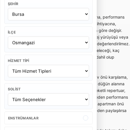
ve kalabalığın enerjisini hızlıca yükseltir.
ŞEHIR
Bando takımı fiyatları; ekipteki kişi sayısına, performans
süresine, etkinlik yerine, şehir dışı ulaşım ihtiyacına,
kostüm tercihine ve repertuar kapsamına göre değişir.
İLÇE
Kısa gelin alma performansı ile uzun kortej yürüyüşü veya
kurumsal açılış programı aynı kapsamda değerlendirilmez.
Bu yüzden teklif alırken kaç kişilik ekip geleceği, kaç
dakika performans yapılacağı ve ulaşım dahil olup
HIZMET TIPI
olmadığı netleştirilmelidir.
Gelin alma ve düğün bandosu, özellikle ev önü karşılama,
gelin çıkarma, konvoy öncesi eğlence ve düğün alanına
SOLIST
enerjik giriş gibi anlarda tercih edilir. Hareketli repertuar,
oyun havaları ve davetlileri sürece dahil eden performans
tarzı bu kullanımda önemlidir. Dar sokak, apartman önü
veya açık alan gibi mekan detayları önceden paylaşılırsa
ekip planlaması daha doğru yapılır.
ENSTRÜMANLAR