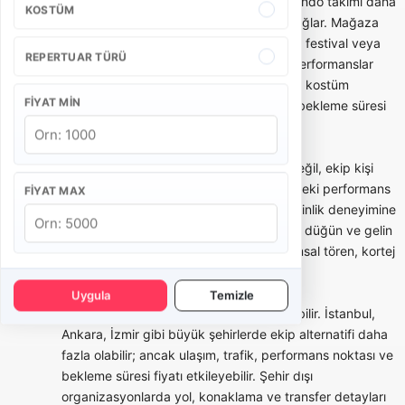
Açılış, kortej ve kurumsal etkinliklerde bando takımı daha
KOSTÜM
düzenli, ritimli ve dikkat çekici bir akış sağlar. Mağaza
açılışı, belediye etkinliği, okul töreni, fuar, festival veya
REPERTUAR TÜRÜ
marka aktivasyonlarında kısa ve güçlü performanslar
tercih edilebilir. Bu tür organizasyonlarda kostüm
FIYAT MIN
bütünlüğü, saat planı, yürüyüş rotası ve bekleme süresi
teklifin önemli parçalarıdır.
Bando takımı seçerken yalnızca fiyata değil, ekip kişi
sayısına, repertuar örneklerine, daha önceki performans
FIYAT MAX
videolarına, kostüm seçeneklerine ve etkinlik deneyimine
bakmak gerekir. Bazı bandolar daha çok düğün ve gelin
alma odaklı çalışırken, bazı ekipler kurumsal tören, kortej
ve festival tecrübesiyle öne çıkar.
Uygula
Temizle
Şehre göre bando takımı fiyatları değişebilir. İstanbul,
Ankara, İzmir gibi büyük şehirlerde ekip alternatifi daha
fazla olabilir; ancak ulaşım, trafik, performans noktası ve
bekleme süresi fiyatı etkileyebilir. Şehir dışı
organizasyonlarda yol, konaklama ve transfer detayları