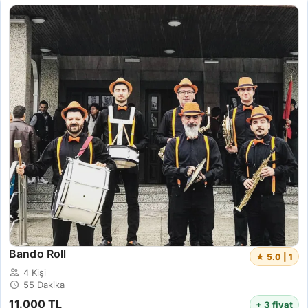
Bando Roll
★ 5.0 | 1
4 Kişi
55 Dakika
11.000 TL
+ 3 fiyat