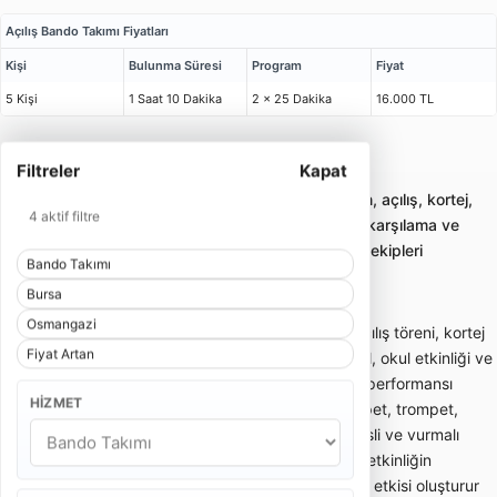
Açılış Bando Takımı Fiyatları
Kişi
Bulunma Süresi
Program
Fiyat
5 Kişi
1 Saat 10 Dakika
2 x 25 Dakika
16.000 TL
Filtreler
Kapat
Bursa Osmangazi Bando Takımı
Bando takımı kiralama; gelin alma, düğün, açılış, kortej,
4 aktif filtre
sünnet ve kurumsal etkinliklerde enerjik karşılama ve
yürüyüş performansı sunan profesyonel ekipleri
Bando Takımı
karşılaştırmayı sağlar.
Bursa
Osmangazi
Bando takımı; gelin alma, düğün girişi, açılış töreni, kortej
Fiyat Artan
yürüyüşü, sünnet organizasyonu, festival, okul etkinliği ve
kurumsal davetlerde enerjik canlı müzik performansı
HIZMET
sunan gezici müzik ekibidir. Davul, trampet, trompet,
klarnet, saksafon, zurna veya farklı nefesli ve vurmalı
enstrümanlardan oluşabilir. Bando ekibi, etkinliğin
başlangıcında dikkat çekici bir karşılama etkisi oluşturur