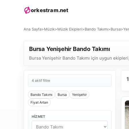
orkestram.net
Ana Sayfa
>
Müzik
>
Müzik Ekipleri
>
Bando Takımı
>
Bursa
>
Yen
Bursa Yenişehir Bando Takımı
Bursa Yenişehir Bando Takımı için uygun ekipleri, 
1
4 aktif filtre
Bando Takımı
Bursa
Yenişehir
Fiyat Artan
HIZMET