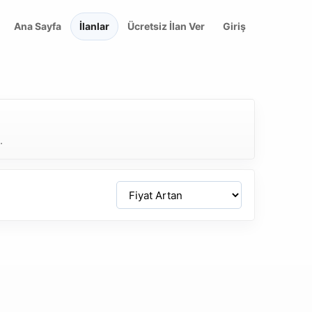
Ana Sayfa
İlanlar
Ücretsiz İlan Ver
Giriş
.
Sirala