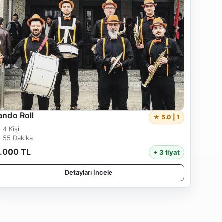
ando Roll
★ 5.0 | 1
4 Kişi
55 Dakika
1.000 TL
+ 3 fiyat
Detayları İncele