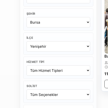
ŞEHIR
İLÇE
B
HIZMET TIPI
1
SOLIST