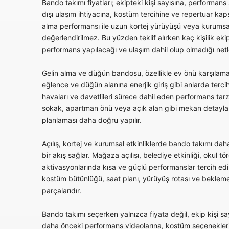
Bando takımı fiyatları; ekipteki kişi sayısına, performans 
dışı ulaşım ihtiyacına, kostüm tercihine ve repertuar kap
alma performansı ile uzun kortej yürüyüşü veya kurumsa
değerlendirilmez. Bu yüzden teklif alırken kaç kişilik ek
performans yapılacağı ve ulaşım dahil olup olmadığı netleş
Gelin alma ve düğün bandosu, özellikle ev önü karşılama
eğlence ve düğün alanına enerjik giriş gibi anlarda tercih
havaları ve davetlileri sürece dahil eden performans tarz
sokak, apartman önü veya açık alan gibi mekan detaylar
planlaması daha doğru yapılır.
Açılış, kortej ve kurumsal etkinliklerde bando takımı daha 
bir akış sağlar. Mağaza açılışı, belediye etkinliği, okul tö
aktivasyonlarında kısa ve güçlü performanslar tercih edil
kostüm bütünlüğü, saat planı, yürüyüş rotası ve bekleme 
parçalarıdır.
Bando takımı seçerken yalnızca fiyata değil, ekip kişi sa
daha önceki performans videolarına, kostüm seçenekleri