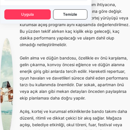
süresine, etkinlik yerine, şehir dışı ulaşım ihtiyacına,
kostüm tercihine ve repertuar kapsamına göre değişir.
Uygula
Temizle
Kısa gelin alma performansı ile uzun kortej yürüyüşü veya
kurumsal açılış programı aynı kapsamda değerlendirilmez.
Bu yüzden teklif alırken kaç kişilik ekip geleceği, kaç
dakika performans yapılacağı ve ulaşım dahil olup
olmadığı netleştirilmelidir.
Gelin alma ve düğün bandosu, özellikle ev önü karşılama,
gelin çıkarma, konvoy öncesi eğlence ve düğün alanına
enerjik giriş gibi anlarda tercih edilir. Hareketli repertuar,
oyun havaları ve davetlileri sürece dahil eden performans
tarzı bu kullanımda önemlidir. Dar sokak, apartman önü
veya açık alan gibi mekan detayları önceden paylaşılırsa
ekip planlaması daha doğru yapılır.
Açılış, kortej ve kurumsal etkinliklerde bando takımı daha
düzenli, ritimli ve dikkat çekici bir akış sağlar. Mağaza
açılışı, belediye etkinliği, okul töreni, fuar, festival veya