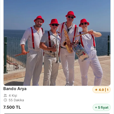
Bando Arya
★ 4.0 | 1
4 Kişi
55 Dakika
7.500 TL
+ 5 fiyat