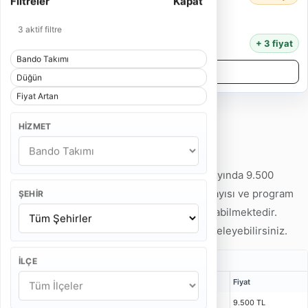
Filtreler
Kapat
5 Kişi
55 Dakika
3 aktif filtre
11.000 TL
+ 3 fiyat
Bando Takımı
Detayları İncele
Düğün
Fiyat Artan
HIZMET
Düğün Bando Takımı Fiyatları
Düğün Bando Takımı fiyatları 2026 Ağustos ayında 9.500
TL'den başlamaktadır. Hizmet tipi, ekip kişi sayısı ve program
ŞEHIR
süresine göre fiyatlar 25.000 TL'ye kadar çıkabilmektedir.
Detaylı fiyat örneklerini aşağıdaki tabloda inceleyebilirsiniz.
Düğün Bando Takımı Fiyatları
İLÇE
Kişi
Bulunma Süresi
Program
Fiyat
4 Kişi
55 Dakika
40 Dakika
9.500 TL