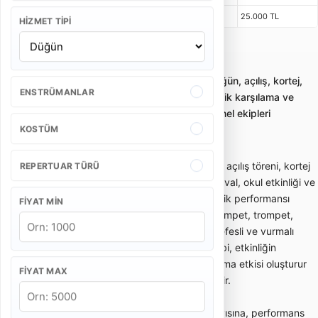
5 Kişi
2 Saat 30 Dakika
3 x 20 Dakika
25.000 TL
HIZMET TIPI
Düğün Bando Takımı
Bando takımı kiralama; gelin alma, düğün, açılış, kortej,
ENSTRÜMANLAR
sünnet ve kurumsal etkinliklerde enerjik karşılama ve
yürüyüş performansı sunan profesyonel ekipleri
KOSTÜM
karşılaştırmayı sağlar.
Bando takımı; gelin alma, düğün girişi, açılış töreni, kortej
REPERTUAR TÜRÜ
yürüyüşü, sünnet organizasyonu, festival, okul etkinliği ve
kurumsal davetlerde enerjik canlı müzik performansı
FIYAT MIN
sunan gezici müzik ekibidir. Davul, trampet, trompet,
klarnet, saksafon, zurna veya farklı nefesli ve vurmalı
enstrümanlardan oluşabilir. Bando ekibi, etkinliğin
başlangıcında dikkat çekici bir karşılama etkisi oluşturur
FIYAT MAX
ve kalabalığın enerjisini hızlıca yükseltir.
Bando takımı fiyatları; ekipteki kişi sayısına, performans