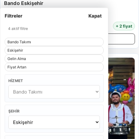
Bando Eskişehir
6 Kişi
Filtreler
Kapat
55 Dakika
9.500 TL
+ 2 fiyat
4 aktif filtre
Detayları İncele
Bando Takımı
Eskişehir
Gelin Alma
Fiyat Artan
HIZMET
ŞEHIR