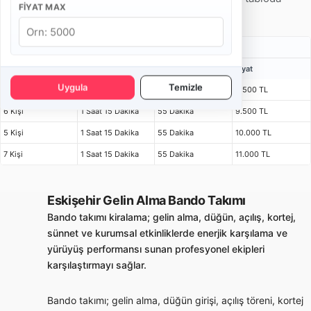
FIYAT MAX
inceleyebilirsiniz.
Gelin Alma Bando Takımı Fiyatları
Kişi
Bulunma Süresi
Program
Fiyat
Uygula
Temizle
4 Kişi
1 Saat 15 Dakika
55 Dakika
8.500 TL
6 Kişi
1 Saat 15 Dakika
55 Dakika
9.500 TL
5 Kişi
1 Saat 15 Dakika
55 Dakika
10.000 TL
7 Kişi
1 Saat 15 Dakika
55 Dakika
11.000 TL
Eskişehir Gelin Alma Bando Takımı
Bando takımı kiralama; gelin alma, düğün, açılış, kortej,
sünnet ve kurumsal etkinliklerde enerjik karşılama ve
yürüyüş performansı sunan profesyonel ekipleri
karşılaştırmayı sağlar.
Bando takımı; gelin alma, düğün girişi, açılış töreni, kortej