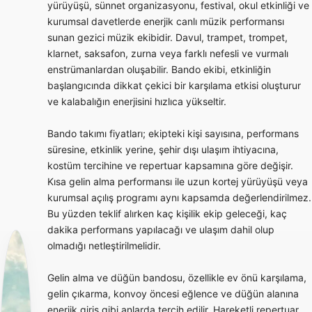
yürüyüşü, sünnet organizasyonu, festival, okul etkinliği ve
kurumsal davetlerde enerjik canlı müzik performansı
sunan gezici müzik ekibidir. Davul, trampet, trompet,
klarnet, saksafon, zurna veya farklı nefesli ve vurmalı
enstrümanlardan oluşabilir. Bando ekibi, etkinliğin
başlangıcında dikkat çekici bir karşılama etkisi oluşturur
ve kalabalığın enerjisini hızlıca yükseltir.
Bando takımı fiyatları; ekipteki kişi sayısına, performans
süresine, etkinlik yerine, şehir dışı ulaşım ihtiyacına,
kostüm tercihine ve repertuar kapsamına göre değişir.
Kısa gelin alma performansı ile uzun kortej yürüyüşü veya
kurumsal açılış programı aynı kapsamda değerlendirilmez.
Bu yüzden teklif alırken kaç kişilik ekip geleceği, kaç
dakika performans yapılacağı ve ulaşım dahil olup
olmadığı netleştirilmelidir.
Gelin alma ve düğün bandosu, özellikle ev önü karşılama,
gelin çıkarma, konvoy öncesi eğlence ve düğün alanına
enerjik giriş gibi anlarda tercih edilir. Hareketli repertuar,