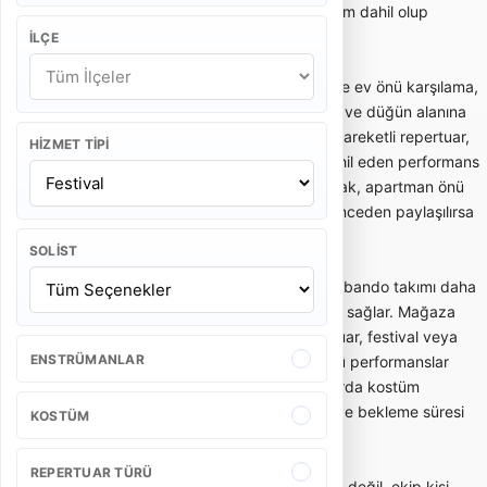
dakika performans yapılacağı ve ulaşım dahil olup
olmadığı netleştirilmelidir.
İLÇE
Gelin alma ve düğün bandosu, özellikle ev önü karşılama,
gelin çıkarma, konvoy öncesi eğlence ve düğün alanına
enerjik giriş gibi anlarda tercih edilir. Hareketli repertuar,
HIZMET TIPI
oyun havaları ve davetlileri sürece dahil eden performans
tarzı bu kullanımda önemlidir. Dar sokak, apartman önü
veya açık alan gibi mekan detayları önceden paylaşılırsa
ekip planlaması daha doğru yapılır.
SOLIST
Açılış, kortej ve kurumsal etkinliklerde bando takımı daha
düzenli, ritimli ve dikkat çekici bir akış sağlar. Mağaza
açılışı, belediye etkinliği, okul töreni, fuar, festival veya
ENSTRÜMANLAR
marka aktivasyonlarında kısa ve güçlü performanslar
tercih edilebilir. Bu tür organizasyonlarda kostüm
bütünlüğü, saat planı, yürüyüş rotası ve bekleme süresi
KOSTÜM
teklifin önemli parçalarıdır.
REPERTUAR TÜRÜ
Bando takımı seçerken yalnızca fiyata değil, ekip kişi