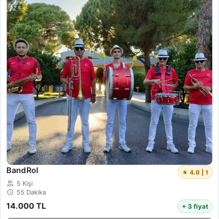
BandRol
★ 4.0 | 1
5 Kişi
55 Dakika
14.000 TL
+ 3 fiyat