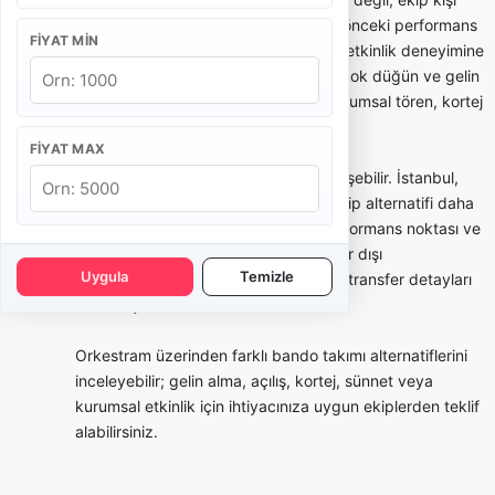
sayısına, repertuar örneklerine, daha önceki performans
FIYAT MIN
videolarına, kostüm seçeneklerine ve etkinlik deneyimine
bakmak gerekir. Bazı bandolar daha çok düğün ve gelin
alma odaklı çalışırken, bazı ekipler kurumsal tören, kortej
ve festival tecrübesiyle öne çıkar.
FIYAT MAX
Şehre göre bando takımı fiyatları değişebilir. İstanbul,
Ankara, İzmir gibi büyük şehirlerde ekip alternatifi daha
fazla olabilir; ancak ulaşım, trafik, performans noktası ve
bekleme süresi fiyatı etkileyebilir. Şehir dışı
Uygula
Temizle
organizasyonlarda yol, konaklama ve transfer detayları
teklifin içine dahil edilmelidir.
Orkestram üzerinden farklı bando takımı alternatiflerini
inceleyebilir; gelin alma, açılış, kortej, sünnet veya
kurumsal etkinlik için ihtiyacınıza uygun ekiplerden teklif
alabilirsiniz.