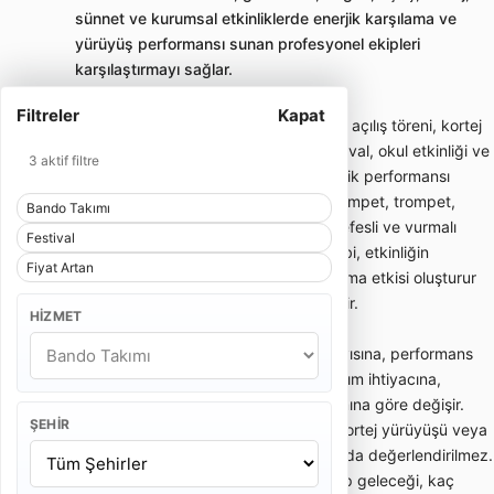
sünnet ve kurumsal etkinliklerde enerjik karşılama ve
yürüyüş performansı sunan profesyonel ekipleri
karşılaştırmayı sağlar.
Filtreler
Kapat
Bando takımı; gelin alma, düğün girişi, açılış töreni, kortej
yürüyüşü, sünnet organizasyonu, festival, okul etkinliği ve
3 aktif filtre
kurumsal davetlerde enerjik canlı müzik performansı
sunan gezici müzik ekibidir. Davul, trampet, trompet,
Bando Takımı
klarnet, saksafon, zurna veya farklı nefesli ve vurmalı
Festival
enstrümanlardan oluşabilir. Bando ekibi, etkinliğin
Fiyat Artan
başlangıcında dikkat çekici bir karşılama etkisi oluşturur
ve kalabalığın enerjisini hızlıca yükseltir.
HIZMET
Bando takımı fiyatları; ekipteki kişi sayısına, performans
süresine, etkinlik yerine, şehir dışı ulaşım ihtiyacına,
kostüm tercihine ve repertuar kapsamına göre değişir.
ŞEHIR
Kısa gelin alma performansı ile uzun kortej yürüyüşü veya
kurumsal açılış programı aynı kapsamda değerlendirilmez.
Bu yüzden teklif alırken kaç kişilik ekip geleceği, kaç