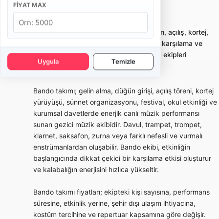
FIYAT MAX
İstanbul Beyoğlu Bando Takımı
Bando takımı kiralama; gelin alma, düğün, açılış, kortej,
sünnet ve kurumsal etkinliklerde enerjik karşılama ve
yürüyüş performansı sunan profesyonel ekipleri
Uygula
Temizle
karşılaştırmayı sağlar.
Bando takımı; gelin alma, düğün girişi, açılış töreni, kortej
yürüyüşü, sünnet organizasyonu, festival, okul etkinliği ve
kurumsal davetlerde enerjik canlı müzik performansı
sunan gezici müzik ekibidir. Davul, trampet, trompet,
klarnet, saksafon, zurna veya farklı nefesli ve vurmalı
enstrümanlardan oluşabilir. Bando ekibi, etkinliğin
başlangıcında dikkat çekici bir karşılama etkisi oluşturur
ve kalabalığın enerjisini hızlıca yükseltir.
Bando takımı fiyatları; ekipteki kişi sayısına, performans
süresine, etkinlik yerine, şehir dışı ulaşım ihtiyacına,
kostüm tercihine ve repertuar kapsamına göre değişir.