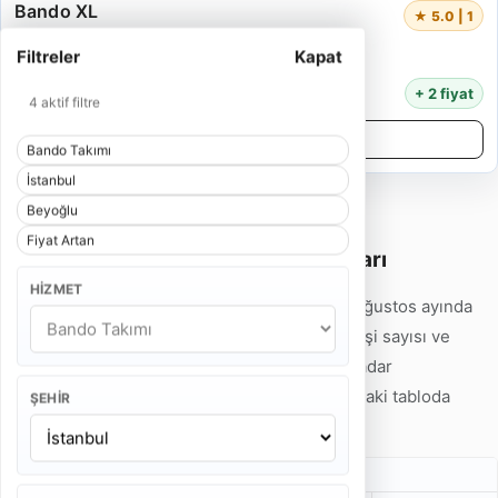
Bando XL
★ 5.0 | 1
5 Kişi
Filtreler
Kapat
55 Dakika
14.000 TL
+ 2 fiyat
4 aktif filtre
Detayları İncele
Bando Takımı
İstanbul
Beyoğlu
Fiyat Artan
İstanbul Beyoğlu Bando Takımı Fiyatları
HIZMET
İstanbul Beyoğlu Bando Takımı fiyatları 2026 Ağustos ayında
7.500 TL'den başlamaktadır. Hizmet tipi, ekip kişi sayısı ve
program süresine göre fiyatlar 32.000 TL'ye kadar
çıkabilmektedir. Detaylı fiyat örneklerini aşağıdaki tabloda
ŞEHIR
inceleyebilirsiniz.
Gelin Alma Bando Takımı Fiyatları