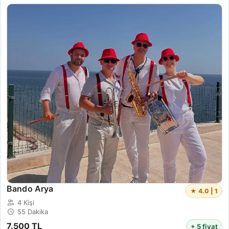
Bando Arya
★ 4.0 | 1
4 Kişi
55 Dakika
7.500 TL
+ 5 fiyat