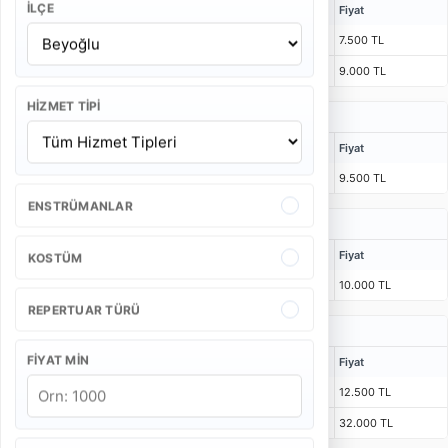
İLÇE
Kişi
Bulunma Süresi
Program
Fiyat
4 Kişi
1 Saat 15 Dakika
55 Dakika
7.500 TL
5 Kişi
1 Saat 15 Dakika
55 Dakika
9.000 TL
HIZMET TIPI
Düğün Bando Takımı Fiyatları
Kişi
Bulunma Süresi
Program
Fiyat
4 Kişi
55 Dakika
40 Dakika
9.500 TL
ENSTRÜMANLAR
Açılış Bando Takımı Fiyatları
Kişi
Bulunma Süresi
Program
Fiyat
KOSTÜM
4 Kişi
1 Saat 15 Dakika
2 x 25 Dakika
10.000 TL
REPERTUAR TÜRÜ
Kurumsal Etkinlik Bando Takımı Fiyatları
FIYAT MIN
Kişi
Bulunma Süresi
Program
Fiyat
4 Kişi
1 Saat 30 Dakika
3 x 25 Dakika
12.500 TL
6 Kişi
1 Saat 30 Dakika
3 x 20 Dakika
32.000 TL