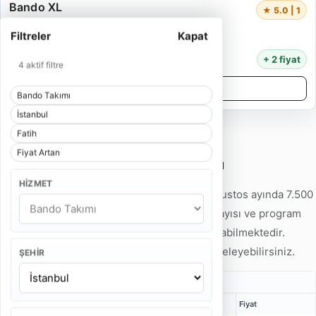
Bando XL
★ 5.0 | 1
5 Kişi
Filtreler
Kapat
55 Dakika
14.000 TL
+ 2 fiyat
4 aktif filtre
Detayları İncele
Bando Takımı
İstanbul
Fatih
Fiyat Artan
İstanbul Fatih Bando Takımı Fiyatları
HIZMET
İstanbul Fatih Bando Takımı fiyatları 2026 Ağustos ayında 7.500
TL'den başlamaktadır. Hizmet tipi, ekip kişi sayısı ve program
süresine göre fiyatlar 32.000 TL'ye kadar çıkabilmektedir.
Detaylı fiyat örneklerini aşağıdaki tabloda inceleyebilirsiniz.
ŞEHIR
Gelin Alma Bando Takımı Fiyatları
Kişi
Bulunma Süresi
Program
Fiyat