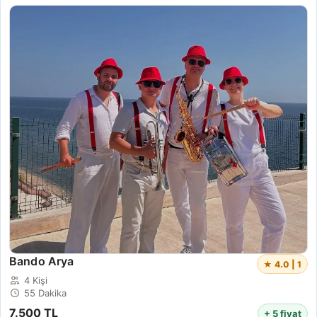
Bando Arya
★ 4.0 | 1
4 Kişi
55 Dakika
7.500 TL
+ 5 fiyat