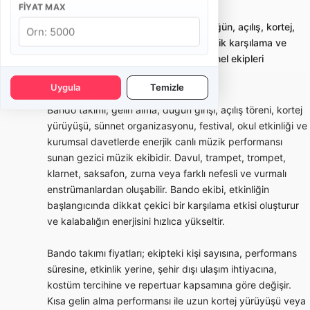
FIYAT MAX
İstanbul Fatih Bando Takımı
Bando takımı kiralama; gelin alma, düğün, açılış, kortej,
sünnet ve kurumsal etkinliklerde enerjik karşılama ve
yürüyüş performansı sunan profesyonel ekipleri
karşılaştırmayı sağlar.
Uygula
Temizle
Bando takımı; gelin alma, düğün girişi, açılış töreni, kortej
yürüyüşü, sünnet organizasyonu, festival, okul etkinliği ve
kurumsal davetlerde enerjik canlı müzik performansı
sunan gezici müzik ekibidir. Davul, trampet, trompet,
klarnet, saksafon, zurna veya farklı nefesli ve vurmalı
enstrümanlardan oluşabilir. Bando ekibi, etkinliğin
başlangıcında dikkat çekici bir karşılama etkisi oluşturur
ve kalabalığın enerjisini hızlıca yükseltir.
Bando takımı fiyatları; ekipteki kişi sayısına, performans
süresine, etkinlik yerine, şehir dışı ulaşım ihtiyacına,
kostüm tercihine ve repertuar kapsamına göre değişir.
Kısa gelin alma performansı ile uzun kortej yürüyüşü veya