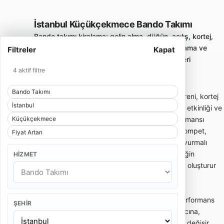
İstanbul Küçükçekmece Bando Takımı
Bando takımı kiralama; gelin alma, düğün, açılış, kortej,
sünnet ve kurumsal etkinliklerde enerjik karşılama ve
Filtreler
Kapat
yürüyüş performansı sunan profesyonel ekipleri
4 aktif filtre
karşılaştırmayı sağlar.
Bando Takımı
Bando takımı; gelin alma, düğün girişi, açılış töreni, kortej
İstanbul
yürüyüşü, sünnet organizasyonu, festival, okul etkinliği ve
Küçükçekmece
kurumsal davetlerde enerjik canlı müzik performansı
sunan gezici müzik ekibidir. Davul, trampet, trompet,
Fiyat Artan
klarnet, saksafon, zurna veya farklı nefesli ve vurmalı
enstrümanlardan oluşabilir. Bando ekibi, etkinliğin
HIZMET
başlangıcında dikkat çekici bir karşılama etkisi oluşturur
ve kalabalığın enerjisini hızlıca yükseltir.
Bando takımı fiyatları; ekipteki kişi sayısına, performans
ŞEHIR
süresine, etkinlik yerine, şehir dışı ulaşım ihtiyacına,
kostüm tercihine ve repertuar kapsamına göre değişir.