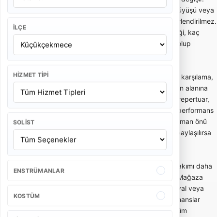
Kısa gelin alma performansı ile uzun kortej yürüyüşü veya
kurumsal açılış programı aynı kapsamda değerlendirilmez.
İLÇE
Bu yüzden teklif alırken kaç kişilik ekip geleceği, kaç
dakika performans yapılacağı ve ulaşım dahil olup
olmadığı netleştirilmelidir.
HIZMET TIPI
Gelin alma ve düğün bandosu, özellikle ev önü karşılama,
gelin çıkarma, konvoy öncesi eğlence ve düğün alanına
enerjik giriş gibi anlarda tercih edilir. Hareketli repertuar,
oyun havaları ve davetlileri sürece dahil eden performans
tarzı bu kullanımda önemlidir. Dar sokak, apartman önü
SOLIST
veya açık alan gibi mekan detayları önceden paylaşılırsa
ekip planlaması daha doğru yapılır.
Açılış, kortej ve kurumsal etkinliklerde bando takımı daha
ENSTRÜMANLAR
düzenli, ritimli ve dikkat çekici bir akış sağlar. Mağaza
açılışı, belediye etkinliği, okul töreni, fuar, festival veya
KOSTÜM
marka aktivasyonlarında kısa ve güçlü performanslar
tercih edilebilir. Bu tür organizasyonlarda kostüm