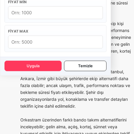
FIYAT MIN
bütünlüğü, saat planı, yürüyüş rotası ve bekleme süresi
teklifin önemli parçalarıdır.
Bando takımı seçerken yalnızca fiyata değil, ekip kişi
sayısına, repertuar örneklerine, daha önceki performans
FIYAT MAX
videolarına, kostüm seçeneklerine ve etkinlik deneyimine
bakmak gerekir. Bazı bandolar daha çok düğün ve gelin
alma odaklı çalışırken, bazı ekipler kurumsal tören, kortej
ve festival tecrübesiyle öne çıkar.
Uygula
Temizle
Şehre göre bando takımı fiyatları değişebilir. İstanbul,
Ankara, İzmir gibi büyük şehirlerde ekip alternatifi daha
fazla olabilir; ancak ulaşım, trafik, performans noktası ve
bekleme süresi fiyatı etkileyebilir. Şehir dışı
organizasyonlarda yol, konaklama ve transfer detayları
teklifin içine dahil edilmelidir.
Orkestram üzerinden farklı bando takımı alternatiflerini
inceleyebilir; gelin alma, açılış, kortej, sünnet veya
kurumsal etkinlik için ihtiyacınıza uygun ekiplerden teklif