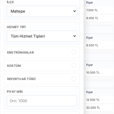
İLÇE
Kişi
Bulunma Süresi
Program
Fiyat
4 Kişi
1 Saat 15 Dakika
55 Dakika
7.500 TL
5 Kişi
1 Saat 15 Dakika
55 Dakika
9.000 TL
HIZMET TIPI
Düğün Bando Takımı Fiyatları
Kişi
Bulunma Süresi
Program
Fiyat
4 Kişi
55 Dakika
40 Dakika
9.500 TL
ENSTRÜMANLAR
Açılış Bando Takımı Fiyatları
Kişi
Bulunma Süresi
Program
Fiyat
KOSTÜM
4 Kişi
1 Saat 15 Dakika
2 x 25 Dakika
10.000 TL
REPERTUAR TÜRÜ
Kurumsal Etkinlik Bando Takımı Fiyatları
FIYAT MIN
Kişi
Bulunma Süresi
Program
Fiyat
4 Kişi
1 Saat 30 Dakika
3 x 25 Dakika
12.500 TL
6 Kişi
1 Saat 30 Dakika
3 x 20 Dakika
32.000 TL