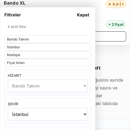
Bando XL
★ 5.0 | 1
5 Kişi
Filtreler
Kapat
55 Dakika
14.000 TL
+ 2 fiyat
4 aktif filtre
Detayları İncele
Bando Takımı
İstanbul
Maltepe
Fiyat Artan
İstanbul Maltepe Bando Takımı Fiyatları
HIZMET
İstanbul Maltepe Bando Takımı fiyatları 2026 Ağustos ayında
7.500 TL'den başlamaktadır. Hizmet tipi, ekip kişi sayısı ve
program süresine göre fiyatlar 32.000 TL'ye kadar
çıkabilmektedir. Detaylı fiyat örneklerini aşağıdaki tabloda
ŞEHIR
inceleyebilirsiniz.
Gelin Alma Bando Takımı Fiyatları