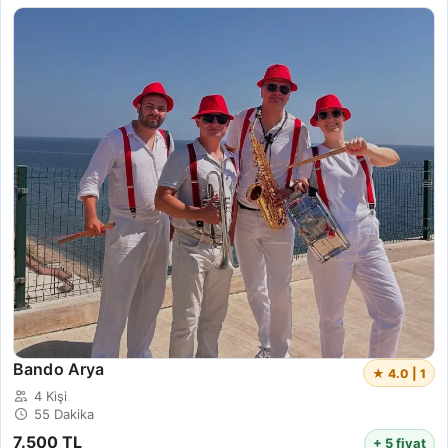
Bando Arya
★ 4.0 | 1
4 Kişi
55 Dakika
7.500 TL
+ 5 fiyat