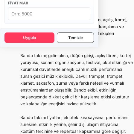
FIYAT MAX
İstanbul Maltepe Bando Takımı
Bando takımı kiralama; gelin alma, düğün, açılış, kortej,
sünnet ve kurumsal etkinliklerde enerjik karşılama ve
yürüyüş performansı sunan profesyonel ekipleri
Uygula
Temizle
karşılaştırmayı sağlar.
Bando takımı; gelin alma, düğün girişi, açılış töreni, kortej
yürüyüşü, sünnet organizasyonu, festival, okul etkinliği ve
kurumsal davetlerde enerjik canlı müzik performansı
sunan gezici müzik ekibidir. Davul, trampet, trompet,
klarnet, saksafon, zurna veya farklı nefesli ve vurmalı
enstrümanlardan oluşabilir. Bando ekibi, etkinliğin
başlangıcında dikkat çekici bir karşılama etkisi oluşturur
ve kalabalığın enerjisini hızlıca yükseltir.
Bando takımı fiyatları; ekipteki kişi sayısına, performans
süresine, etkinlik yerine, şehir dışı ulaşım ihtiyacına,
kostüm tercihine ve repertuar kapsamına göre değişir.