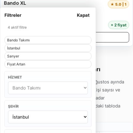
Bando XL
★ 5.0 | 1
5 Kişi
Filtreler
Kapat
55 Dakika
14.000 TL
+ 2 fiyat
4 aktif filtre
Detayları İncele
Bando Takımı
İstanbul
Sarıyer
Fiyat Artan
İstanbul Sarıyer Bando Takımı Fiyatları
HIZMET
İstanbul Sarıyer Bando Takımı fiyatları 2026 Ağustos ayında
7.500 TL'den başlamaktadır. Hizmet tipi, ekip kişi sayısı ve
program süresine göre fiyatlar 32.000 TL'ye kadar
çıkabilmektedir. Detaylı fiyat örneklerini aşağıdaki tabloda
ŞEHIR
inceleyebilirsiniz.
Gelin Alma Bando Takımı Fiyatları