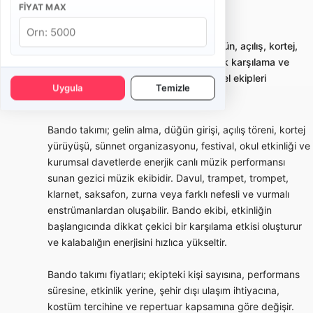
FIYAT MAX
İstanbul Sarıyer Bando Takımı
Bando takımı kiralama; gelin alma, düğün, açılış, kortej,
sünnet ve kurumsal etkinliklerde enerjik karşılama ve
yürüyüş performansı sunan profesyonel ekipleri
Uygula
Temizle
karşılaştırmayı sağlar.
Bando takımı; gelin alma, düğün girişi, açılış töreni, kortej
yürüyüşü, sünnet organizasyonu, festival, okul etkinliği ve
kurumsal davetlerde enerjik canlı müzik performansı
sunan gezici müzik ekibidir. Davul, trampet, trompet,
klarnet, saksafon, zurna veya farklı nefesli ve vurmalı
enstrümanlardan oluşabilir. Bando ekibi, etkinliğin
başlangıcında dikkat çekici bir karşılama etkisi oluşturur
ve kalabalığın enerjisini hızlıca yükseltir.
Bando takımı fiyatları; ekipteki kişi sayısına, performans
süresine, etkinlik yerine, şehir dışı ulaşım ihtiyacına,
kostüm tercihine ve repertuar kapsamına göre değişir.