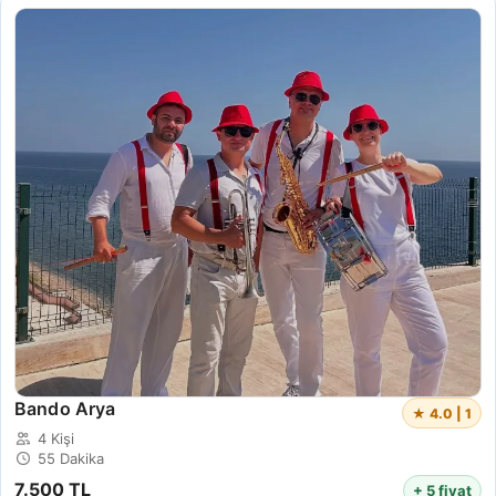
Bando Arya
★ 4.0 | 1
4 Kişi
55 Dakika
7.500 TL
+ 5 fiyat