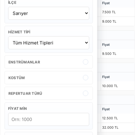
İLÇE
Kişi
Bulunma Süresi
Program
Fiyat
4 Kişi
1 Saat 15 Dakika
55 Dakika
7.500 TL
5 Kişi
1 Saat 15 Dakika
55 Dakika
9.000 TL
HIZMET TIPI
Düğün Bando Takımı Fiyatları
Kişi
Bulunma Süresi
Program
Fiyat
4 Kişi
55 Dakika
40 Dakika
9.500 TL
ENSTRÜMANLAR
Açılış Bando Takımı Fiyatları
Kişi
Bulunma Süresi
Program
Fiyat
KOSTÜM
4 Kişi
1 Saat 15 Dakika
2 x 25 Dakika
10.000 TL
REPERTUAR TÜRÜ
Kurumsal Etkinlik Bando Takımı Fiyatları
FIYAT MIN
Kişi
Bulunma Süresi
Program
Fiyat
4 Kişi
1 Saat 30 Dakika
3 x 25 Dakika
12.500 TL
6 Kişi
1 Saat 30 Dakika
3 x 20 Dakika
32.000 TL