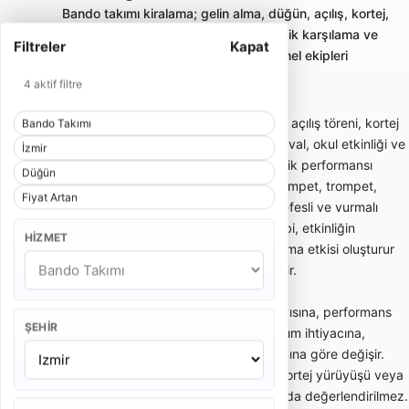
Bando takımı kiralama; gelin alma, düğün, açılış, kortej,
sünnet ve kurumsal etkinliklerde enerjik karşılama ve
Filtreler
Kapat
yürüyüş performansı sunan profesyonel ekipleri
karşılaştırmayı sağlar.
4 aktif filtre
Bando takımı; gelin alma, düğün girişi, açılış töreni, kortej
Bando Takımı
yürüyüşü, sünnet organizasyonu, festival, okul etkinliği ve
İzmir
kurumsal davetlerde enerjik canlı müzik performansı
Düğün
sunan gezici müzik ekibidir. Davul, trampet, trompet,
Fiyat Artan
klarnet, saksafon, zurna veya farklı nefesli ve vurmalı
enstrümanlardan oluşabilir. Bando ekibi, etkinliğin
HIZMET
başlangıcında dikkat çekici bir karşılama etkisi oluşturur
ve kalabalığın enerjisini hızlıca yükseltir.
Bando takımı fiyatları; ekipteki kişi sayısına, performans
ŞEHIR
süresine, etkinlik yerine, şehir dışı ulaşım ihtiyacına,
kostüm tercihine ve repertuar kapsamına göre değişir.
Kısa gelin alma performansı ile uzun kortej yürüyüşü veya
kurumsal açılış programı aynı kapsamda değerlendirilmez.