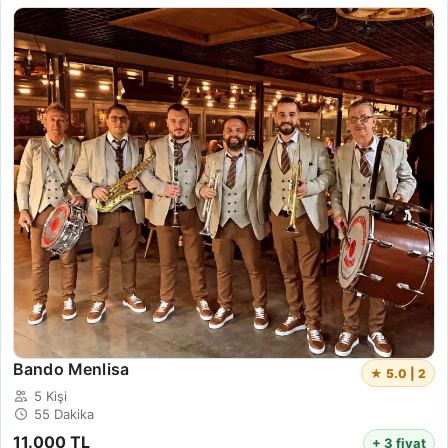
Bando Menlisa
★ 5.0 | 2
5 Kişi
55 Dakika
11.000 TL
+ 3 fiyat