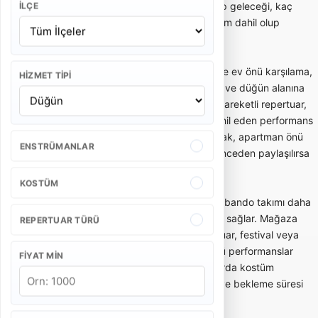
Bu yüzden teklif alırken kaç kişilik ekip geleceği, kaç
İLÇE
dakika performans yapılacağı ve ulaşım dahil olup
olmadığı netleştirilmelidir.
Gelin alma ve düğün bandosu, özellikle ev önü karşılama,
HIZMET TIPI
gelin çıkarma, konvoy öncesi eğlence ve düğün alanına
enerjik giriş gibi anlarda tercih edilir. Hareketli repertuar,
oyun havaları ve davetlileri sürece dahil eden performans
tarzı bu kullanımda önemlidir. Dar sokak, apartman önü
ENSTRÜMANLAR
veya açık alan gibi mekan detayları önceden paylaşılırsa
ekip planlaması daha doğru yapılır.
KOSTÜM
Açılış, kortej ve kurumsal etkinliklerde bando takımı daha
düzenli, ritimli ve dikkat çekici bir akış sağlar. Mağaza
REPERTUAR TÜRÜ
açılışı, belediye etkinliği, okul töreni, fuar, festival veya
marka aktivasyonlarında kısa ve güçlü performanslar
FIYAT MIN
tercih edilebilir. Bu tür organizasyonlarda kostüm
bütünlüğü, saat planı, yürüyüş rotası ve bekleme süresi
teklifin önemli parçalarıdır.