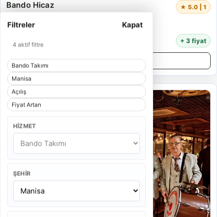
Bando Hicaz
★ 5.0 | 1
6 Kişi
Filtreler
Kapat
25 Dakika
15.000 TL
+ 3 fiyat
4 aktif filtre
Detayları İncele
Bando Takımı
Manisa
Açılış
Fiyat Artan
HIZMET
ŞEHIR