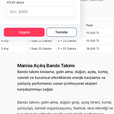
FIYAT MAX
inceleyebilirsiniz.
Açılış Bando Takımı Fiyatları
Kişi
Bulunma Süresi
Program
Fiyat
Uygula
Temizle
4 Kişi
1 Saat 15 Dakika
2 x 25 Dakika
15.000 TL
6 Kişi
1 Saat 20 Dakika
2 x 25 Dakika
15.000 TL
5 Kişi
1 Saat 20 Dakika
2 x 25 Dakika
18.000 TL
Manisa Açılış Bando Takımı
Bando takımı kiralama; gelin alma, düğün, açılış, kortej,
sünnet ve kurumsal etkinliklerde enerjik karşılama ve
yürüyüş performansı sunan profesyonel ekipleri
karşılaştırmayı sağlar.
Bando takımı; gelin alma, düğün girişi, açılış töreni, kortej
yürüyüşü, sünnet organizasyonu, festival, okul etkinliği ve
kurumsal davetlerde enerjik canlı müzik performansı