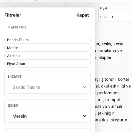
Kişi
Bulunma Süresi
Program
Fiyat
Filtreler
Kapat
5 Kişi
1 Saat 15 Dakika
2 x 25 Dakika
15.000 TL
4 aktif filtre
Mersin Akdeniz Bando Takımı
Bando Takımı
Bando takımı kiralama; gelin alma, düğün, açılış, kortej,
Mersin
sünnet ve kurumsal etkinliklerde enerjik karşılama ve
Akdeniz
yürüyüş performansı sunan profesyonel ekipleri
Fiyat Artan
karşılaştırmayı sağlar.
HIZMET
Bando takımı; gelin alma, düğün girişi, açılış töreni, kortej
yürüyüşü, sünnet organizasyonu, festival, okul etkinliği ve
kurumsal davetlerde enerjik canlı müzik performansı
sunan gezici müzik ekibidir. Davul, trampet, trompet,
ŞEHIR
klarnet, saksafon, zurna veya farklı nefesli ve vurmalı
enstrümanlardan oluşabilir. Bando ekibi, etkinliğin
başlangıcında dikkat çekici bir karşılama etkisi oluşturur
ve kalabalığın enerjisini hızlıca yükseltir.