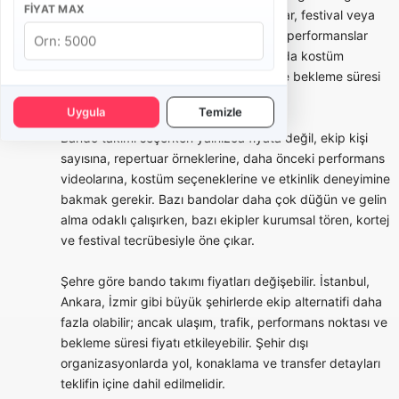
FIYAT MAX
açılışı, belediye etkinliği, okul töreni, fuar, festival veya
marka aktivasyonlarında kısa ve güçlü performanslar
tercih edilebilir. Bu tür organizasyonlarda kostüm
bütünlüğü, saat planı, yürüyüş rotası ve bekleme süresi
teklifin önemli parçalarıdır.
Uygula
Temizle
Bando takımı seçerken yalnızca fiyata değil, ekip kişi
sayısına, repertuar örneklerine, daha önceki performans
videolarına, kostüm seçeneklerine ve etkinlik deneyimine
bakmak gerekir. Bazı bandolar daha çok düğün ve gelin
alma odaklı çalışırken, bazı ekipler kurumsal tören, kortej
ve festival tecrübesiyle öne çıkar.
Şehre göre bando takımı fiyatları değişebilir. İstanbul,
Ankara, İzmir gibi büyük şehirlerde ekip alternatifi daha
fazla olabilir; ancak ulaşım, trafik, performans noktası ve
bekleme süresi fiyatı etkileyebilir. Şehir dışı
organizasyonlarda yol, konaklama ve transfer detayları
teklifin içine dahil edilmelidir.