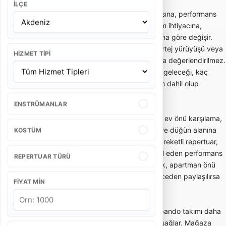
İLÇE
Bando takımı fiyatları; ekipteki kişi sayısına, performans
süresine, etkinlik yerine, şehir dışı ulaşım ihtiyacına,
kostüm tercihine ve repertuar kapsamına göre değişir.
Kısa gelin alma performansı ile uzun kortej yürüyüşü veya
HIZMET TIPI
kurumsal açılış programı aynı kapsamda değerlendirilmez.
Bu yüzden teklif alırken kaç kişilik ekip geleceği, kaç
dakika performans yapılacağı ve ulaşım dahil olup
olmadığı netleştirilmelidir.
ENSTRÜMANLAR
Gelin alma ve düğün bandosu, özellikle ev önü karşılama,
gelin çıkarma, konvoy öncesi eğlence ve düğün alanına
KOSTÜM
enerjik giriş gibi anlarda tercih edilir. Hareketli repertuar,
oyun havaları ve davetlileri sürece dahil eden performans
REPERTUAR TÜRÜ
tarzı bu kullanımda önemlidir. Dar sokak, apartman önü
veya açık alan gibi mekan detayları önceden paylaşılırsa
FIYAT MIN
ekip planlaması daha doğru yapılır.
Açılış, kortej ve kurumsal etkinliklerde bando takımı daha
düzenli, ritimli ve dikkat çekici bir akış sağlar. Mağaza