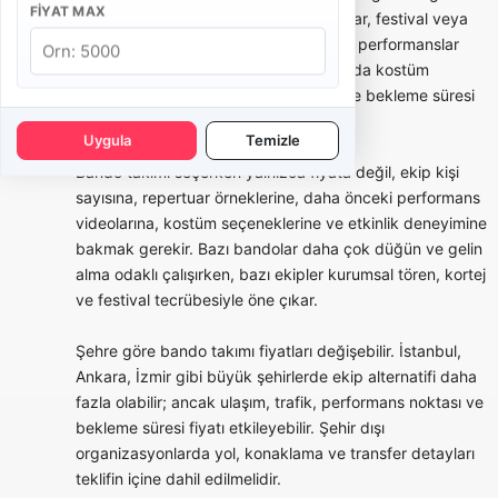
FIYAT MAX
açılışı, belediye etkinliği, okul töreni, fuar, festival veya
marka aktivasyonlarında kısa ve güçlü performanslar
tercih edilebilir. Bu tür organizasyonlarda kostüm
bütünlüğü, saat planı, yürüyüş rotası ve bekleme süresi
teklifin önemli parçalarıdır.
Uygula
Temizle
Bando takımı seçerken yalnızca fiyata değil, ekip kişi
sayısına, repertuar örneklerine, daha önceki performans
videolarına, kostüm seçeneklerine ve etkinlik deneyimine
bakmak gerekir. Bazı bandolar daha çok düğün ve gelin
alma odaklı çalışırken, bazı ekipler kurumsal tören, kortej
ve festival tecrübesiyle öne çıkar.
Şehre göre bando takımı fiyatları değişebilir. İstanbul,
Ankara, İzmir gibi büyük şehirlerde ekip alternatifi daha
fazla olabilir; ancak ulaşım, trafik, performans noktası ve
bekleme süresi fiyatı etkileyebilir. Şehir dışı
organizasyonlarda yol, konaklama ve transfer detayları
teklifin içine dahil edilmelidir.