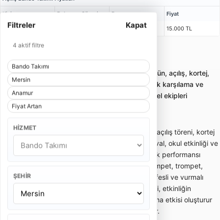
Kişi
Bulunma Süresi
Program
Fiyat
Filtreler
Kapat
5 Kişi
1 Saat 15 Dakika
2 x 25 Dakika
15.000 TL
4 aktif filtre
Mersin Anamur Bando Takımı
Bando Takımı
Bando takımı kiralama; gelin alma, düğün, açılış, kortej,
Mersin
sünnet ve kurumsal etkinliklerde enerjik karşılama ve
Anamur
yürüyüş performansı sunan profesyonel ekipleri
Fiyat Artan
karşılaştırmayı sağlar.
HIZMET
Bando takımı; gelin alma, düğün girişi, açılış töreni, kortej
yürüyüşü, sünnet organizasyonu, festival, okul etkinliği ve
kurumsal davetlerde enerjik canlı müzik performansı
sunan gezici müzik ekibidir. Davul, trampet, trompet,
ŞEHIR
klarnet, saksafon, zurna veya farklı nefesli ve vurmalı
enstrümanlardan oluşabilir. Bando ekibi, etkinliğin
başlangıcında dikkat çekici bir karşılama etkisi oluşturur
ve kalabalığın enerjisini hızlıca yükseltir.