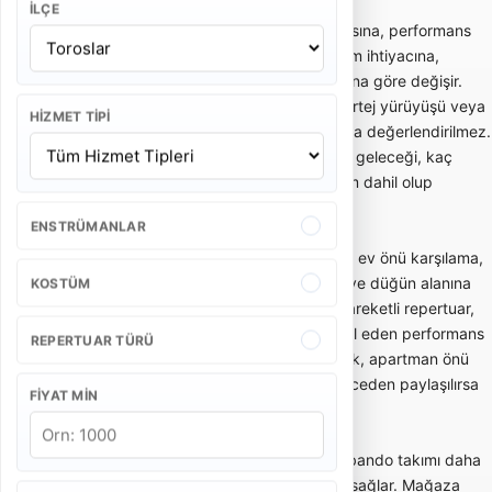
İLÇE
Bando takımı fiyatları; ekipteki kişi sayısına, performans
süresine, etkinlik yerine, şehir dışı ulaşım ihtiyacına,
kostüm tercihine ve repertuar kapsamına göre değişir.
Kısa gelin alma performansı ile uzun kortej yürüyüşü veya
HIZMET TIPI
kurumsal açılış programı aynı kapsamda değerlendirilmez.
Bu yüzden teklif alırken kaç kişilik ekip geleceği, kaç
dakika performans yapılacağı ve ulaşım dahil olup
olmadığı netleştirilmelidir.
ENSTRÜMANLAR
Gelin alma ve düğün bandosu, özellikle ev önü karşılama,
gelin çıkarma, konvoy öncesi eğlence ve düğün alanına
KOSTÜM
enerjik giriş gibi anlarda tercih edilir. Hareketli repertuar,
oyun havaları ve davetlileri sürece dahil eden performans
REPERTUAR TÜRÜ
tarzı bu kullanımda önemlidir. Dar sokak, apartman önü
veya açık alan gibi mekan detayları önceden paylaşılırsa
FIYAT MIN
ekip planlaması daha doğru yapılır.
Açılış, kortej ve kurumsal etkinliklerde bando takımı daha
düzenli, ritimli ve dikkat çekici bir akış sağlar. Mağaza