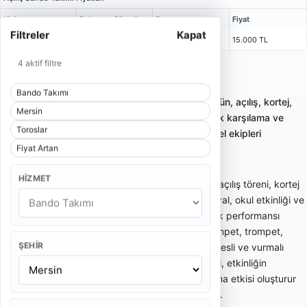
Kişi
Bulunma Süresi
Program
Fiyat
Filtreler
Kapat
5 Kişi
1 Saat 15 Dakika
2 x 25 Dakika
15.000 TL
4 aktif filtre
Mersin Toroslar Bando Takımı
Bando Takımı
Bando takımı kiralama; gelin alma, düğün, açılış, kortej,
Mersin
sünnet ve kurumsal etkinliklerde enerjik karşılama ve
Toroslar
yürüyüş performansı sunan profesyonel ekipleri
Fiyat Artan
karşılaştırmayı sağlar.
HIZMET
Bando takımı; gelin alma, düğün girişi, açılış töreni, kortej
yürüyüşü, sünnet organizasyonu, festival, okul etkinliği ve
kurumsal davetlerde enerjik canlı müzik performansı
sunan gezici müzik ekibidir. Davul, trampet, trompet,
ŞEHIR
klarnet, saksafon, zurna veya farklı nefesli ve vurmalı
enstrümanlardan oluşabilir. Bando ekibi, etkinliğin
başlangıcında dikkat çekici bir karşılama etkisi oluşturur
ve kalabalığın enerjisini hızlıca yükseltir.