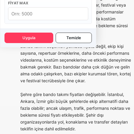
FIYAT MAX
açılışı, belediye etkinliği, okul töreni, fuar, festival veya
marka aktivasyonlarında kısa ve güçlü performanslar
tercih edilebilir. Bu tür organizasyonlarda kostüm
bütünlüğü, saat planı, yürüyüş rotası ve bekleme süresi
teklifin önemli parçalarıdır.
Uygula
Temizle
Bando takımı seçerken yalnızca fiyata değil, ekip kişi
sayısına, repertuar örneklerine, daha önceki performans
videolarına, kostüm seçeneklerine ve etkinlik deneyimine
bakmak gerekir. Bazı bandolar daha çok düğün ve gelin
alma odaklı çalışırken, bazı ekipler kurumsal tören, kortej
ve festival tecrübesiyle öne çıkar.
Şehre göre bando takımı fiyatları değişebilir. İstanbul,
Ankara, İzmir gibi büyük şehirlerde ekip alternatifi daha
fazla olabilir; ancak ulaşım, trafik, performans noktası ve
bekleme süresi fiyatı etkileyebilir. Şehir dışı
organizasyonlarda yol, konaklama ve transfer detayları
teklifin içine dahil edilmelidir.