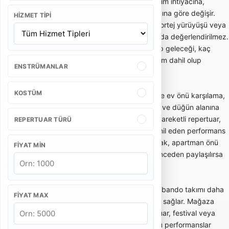
süresine, etkinlik yerine, şehir dışı ulaşım ihtiyacına,
kostüm tercihine ve repertuar kapsamına göre değişir.
HIZMET TIPI
Kısa gelin alma performansı ile uzun kortej yürüyüşü veya
kurumsal açılış programı aynı kapsamda değerlendirilmez.
Bu yüzden teklif alırken kaç kişilik ekip geleceği, kaç
dakika performans yapılacağı ve ulaşım dahil olup
ENSTRÜMANLAR
olmadığı netleştirilmelidir.
KOSTÜM
Gelin alma ve düğün bandosu, özellikle ev önü karşılama,
gelin çıkarma, konvoy öncesi eğlence ve düğün alanına
enerjik giriş gibi anlarda tercih edilir. Hareketli repertuar,
REPERTUAR TÜRÜ
oyun havaları ve davetlileri sürece dahil eden performans
tarzı bu kullanımda önemlidir. Dar sokak, apartman önü
FIYAT MIN
veya açık alan gibi mekan detayları önceden paylaşılırsa
ekip planlaması daha doğru yapılır.
Açılış, kortej ve kurumsal etkinliklerde bando takımı daha
FIYAT MAX
düzenli, ritimli ve dikkat çekici bir akış sağlar. Mağaza
açılışı, belediye etkinliği, okul töreni, fuar, festival veya
marka aktivasyonlarında kısa ve güçlü performanslar