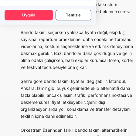
tercih edilebilir. Bu tür organizasyonlarda kostüm
bütünlüğü, saat planı, yürüyüş rotası ve bekleme süresi
Uygula
Temizle
teklifin önemli parçalarıdır.
Bando takımı seçerken yalnızca fiyata değil, ekip kişi
sayısına, repertuar örneklerine, daha önceki performans
videolarına, kostüm seçeneklerine ve etkinlik deneyimine
bakmak gerekir. Bazı bandolar daha çok düğün ve gelin
alma odaklı çalışırken, bazı ekipler kurumsal tören, kortej
ve festival tecrübesiyle öne çıkar.
Şehre göre bando takımı fiyatları değişebilir. İstanbul,
Ankara, İzmir gibi büyük şehirlerde ekip alternatifi daha
fazla olabilir; ancak ulaşım, trafik, performans noktası ve
bekleme süresi fiyatı etkileyebilir. Şehir dışı
organizasyonlarda yol, konaklama ve transfer detayları
teklifin içine dahil edilmelidir.
Orkestram üzerinden farklı bando takımı alternatiflerini