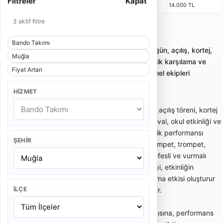
Filtreler
Kapat
4 Kişi
1 Saat 15 Dakika
2 x 25 Dakika
14.000 TL
3 aktif filtre
Muğla Bando Takımı
Bando Takımı
Bando takımı kiralama; gelin alma, düğün, açılış, kortej,
Muğla
sünnet ve kurumsal etkinliklerde enerjik karşılama ve
Fiyat Artan
yürüyüş performansı sunan profesyonel ekipleri
karşılaştırmayı sağlar.
HIZMET
Bando takımı; gelin alma, düğün girişi, açılış töreni, kortej
yürüyüşü, sünnet organizasyonu, festival, okul etkinliği ve
kurumsal davetlerde enerjik canlı müzik performansı
ŞEHIR
sunan gezici müzik ekibidir. Davul, trampet, trompet,
klarnet, saksafon, zurna veya farklı nefesli ve vurmalı
enstrümanlardan oluşabilir. Bando ekibi, etkinliğin
başlangıcında dikkat çekici bir karşılama etkisi oluşturur
İLÇE
ve kalabalığın enerjisini hızlıca yükseltir.
Bando takımı fiyatları; ekipteki kişi sayısına, performans