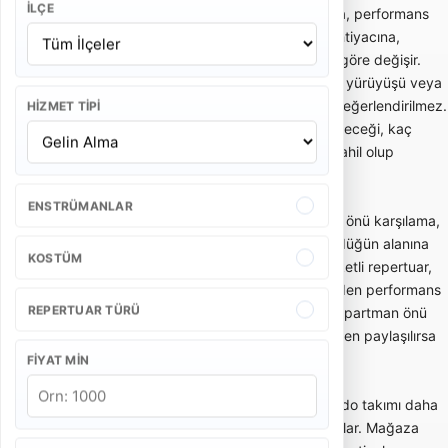
İLÇE
Bando takımı fiyatları; ekipteki kişi sayısına, performans
süresine, etkinlik yerine, şehir dışı ulaşım ihtiyacına,
kostüm tercihine ve repertuar kapsamına göre değişir.
Kısa gelin alma performansı ile uzun kortej yürüyüşü veya
kurumsal açılış programı aynı kapsamda değerlendirilmez.
HIZMET TIPI
Bu yüzden teklif alırken kaç kişilik ekip geleceği, kaç
dakika performans yapılacağı ve ulaşım dahil olup
olmadığı netleştirilmelidir.
ENSTRÜMANLAR
Gelin alma ve düğün bandosu, özellikle ev önü karşılama,
gelin çıkarma, konvoy öncesi eğlence ve düğün alanına
KOSTÜM
enerjik giriş gibi anlarda tercih edilir. Hareketli repertuar,
oyun havaları ve davetlileri sürece dahil eden performans
REPERTUAR TÜRÜ
tarzı bu kullanımda önemlidir. Dar sokak, apartman önü
veya açık alan gibi mekan detayları önceden paylaşılırsa
ekip planlaması daha doğru yapılır.
FIYAT MIN
Açılış, kortej ve kurumsal etkinliklerde bando takımı daha
düzenli, ritimli ve dikkat çekici bir akış sağlar. Mağaza