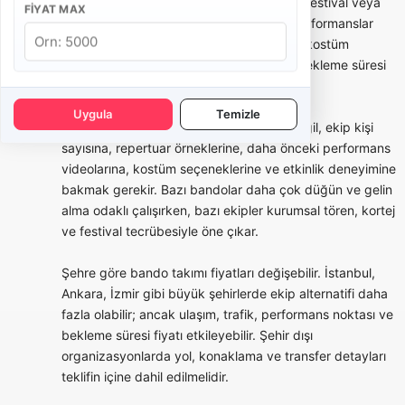
açılışı, belediye etkinliği, okul töreni, fuar, festival veya
FIYAT MAX
marka aktivasyonlarında kısa ve güçlü performanslar
tercih edilebilir. Bu tür organizasyonlarda kostüm
bütünlüğü, saat planı, yürüyüş rotası ve bekleme süresi
teklifin önemli parçalarıdır.
Uygula
Temizle
Bando takımı seçerken yalnızca fiyata değil, ekip kişi
sayısına, repertuar örneklerine, daha önceki performans
videolarına, kostüm seçeneklerine ve etkinlik deneyimine
bakmak gerekir. Bazı bandolar daha çok düğün ve gelin
alma odaklı çalışırken, bazı ekipler kurumsal tören, kortej
ve festival tecrübesiyle öne çıkar.
Şehre göre bando takımı fiyatları değişebilir. İstanbul,
Ankara, İzmir gibi büyük şehirlerde ekip alternatifi daha
fazla olabilir; ancak ulaşım, trafik, performans noktası ve
bekleme süresi fiyatı etkileyebilir. Şehir dışı
organizasyonlarda yol, konaklama ve transfer detayları
teklifin içine dahil edilmelidir.