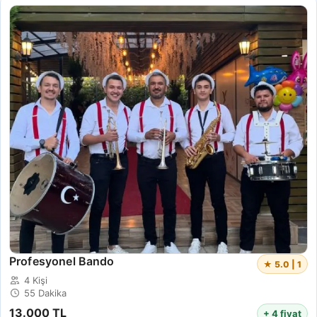
Profesyonel Bando
★ 5.0 | 1
4 Kişi
55 Dakika
13.000 TL
+ 4 fiyat