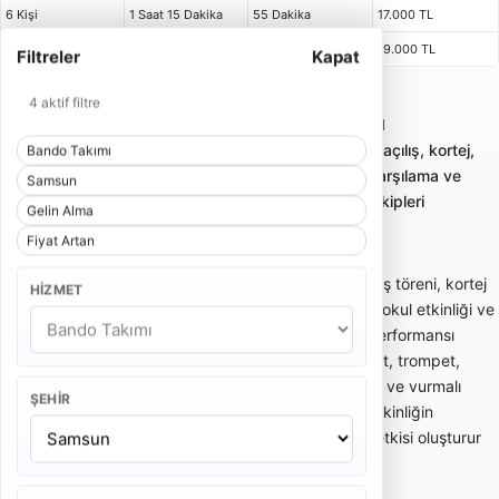
6 Kişi
1 Saat 15 Dakika
55 Dakika
17.000 TL
7 Kişi
1 Saat 15 Dakika
55 Dakika
19.000 TL
Filtreler
Kapat
4 aktif filtre
Samsun Gelin Alma Bando Takımı
Bando takımı kiralama; gelin alma, düğün, açılış, kortej,
Bando Takımı
sünnet ve kurumsal etkinliklerde enerjik karşılama ve
Samsun
yürüyüş performansı sunan profesyonel ekipleri
Gelin Alma
karşılaştırmayı sağlar.
Fiyat Artan
Bando takımı; gelin alma, düğün girişi, açılış töreni, kortej
HIZMET
yürüyüşü, sünnet organizasyonu, festival, okul etkinliği ve
kurumsal davetlerde enerjik canlı müzik performansı
sunan gezici müzik ekibidir. Davul, trampet, trompet,
klarnet, saksafon, zurna veya farklı nefesli ve vurmalı
ŞEHIR
enstrümanlardan oluşabilir. Bando ekibi, etkinliğin
başlangıcında dikkat çekici bir karşılama etkisi oluşturur
ve kalabalığın enerjisini hızlıca yükseltir.