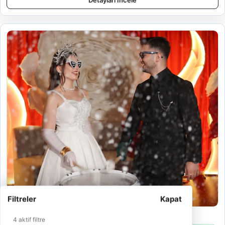
Detayları İncele
Filtreler
Kapat
Naz Kına Organizasyon
4 aktif filtre