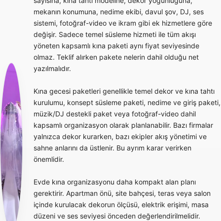
sayısına, kına tahtı modeline, dekor yoğunluğuna,
mekanın konumuna, nedime ekibi, davul şov, DJ, ses
sistemi, fotoğraf-video ve ikram gibi ek hizmetlere göre
değişir. Sadece temel süsleme hizmeti ile tüm akışı
yöneten kapsamlı kına paketi aynı fiyat seviyesinde
olmaz. Teklif alırken pakete nelerin dahil olduğu net
yazılmalıdır.
Kına gecesi paketleri genellikle temel dekor ve kına tahtı
kurulumu, konsept süsleme paketi, nedime ve giriş paketi,
müzik/DJ destekli paket veya fotoğraf-video dahil
kapsamlı organizasyon olarak planlanabilir. Bazı firmalar
yalnızca dekor kurarken, bazı ekipler akış yönetimi ve
sahne anlarını da üstlenir. Bu ayrım karar verirken
önemlidir.
Evde kına organizasyonu daha kompakt alan planı
gerektirir. Apartman önü, site bahçesi, teras veya salon
içinde kurulacak dekorun ölçüsü, elektrik erişimi, masa
düzeni ve ses seviyesi önceden değerlendirilmelidir.