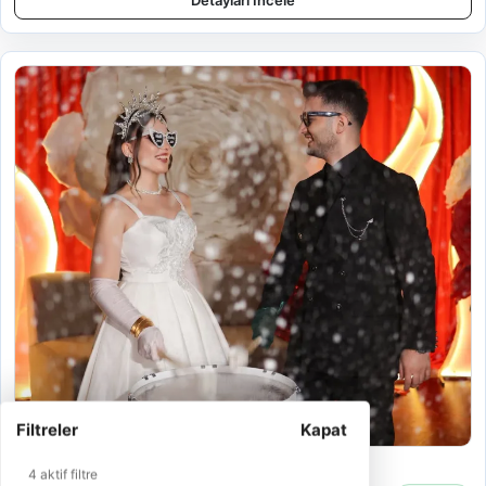
Detayları İncele
Filtreler
Kapat
Naz Kına Organizasyon
4 aktif filtre