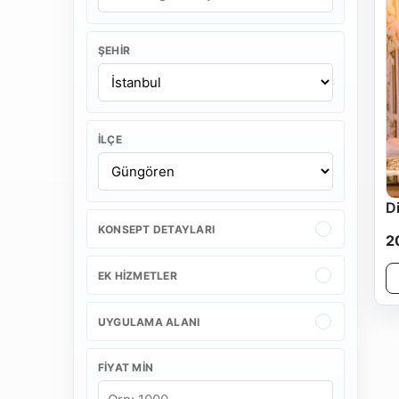
ŞEHIR
İLÇE
D
KONSEPT DETAYLARI
2
EK HIZMETLER
UYGULAMA ALANI
FIYAT MIN