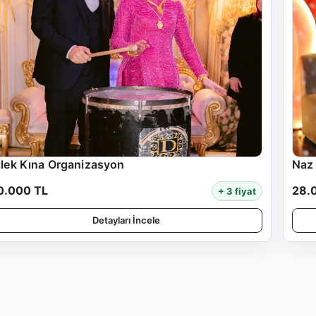
ilek Kına Organizasyon
Naz
0.000 TL
28.
+ 3 fiyat
Detayları İncele