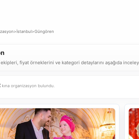
izasyon
>
İstanbul
>
Güngören
on
pleri, fiyat örneklerini ve kategori detaylarını aşağıda inceleye
2
kına organizasyon bulundu.