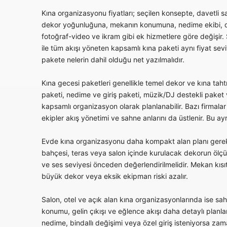
Kına organizasyonu fiyatları; seçilen konsepte, davetli sa
dekor yoğunluğuna, mekanın konumuna, nedime ekibi, da
fotoğraf-video ve ikram gibi ek hizmetlere göre değişir
ile tüm akışı yöneten kapsamlı kına paketi aynı fiyat sevi
pakete nelerin dahil olduğu net yazılmalıdır.
Kına gecesi paketleri genellikle temel dekor ve kına tah
paketi, nedime ve giriş paketi, müzik/DJ destekli paket
kapsamlı organizasyon olarak planlanabilir. Bazı firmala
ekipler akış yönetimi ve sahne anlarını da üstlenir. Bu ay
Evde kına organizasyonu daha kompakt alan planı gerekt
bahçesi, teras veya salon içinde kurulacak dekorun ölçüs
ve ses seviyesi önceden değerlendirilmelidir. Mekan kısıt
büyük dekor veya eksik ekipman riski azalır.
Salon, otel ve açık alan kına organizasyonlarında ise sahne
konumu, gelin çıkışı ve eğlence akışı daha detaylı planlan
nedime, bindallı değişimi veya özel giriş isteniyorsa 