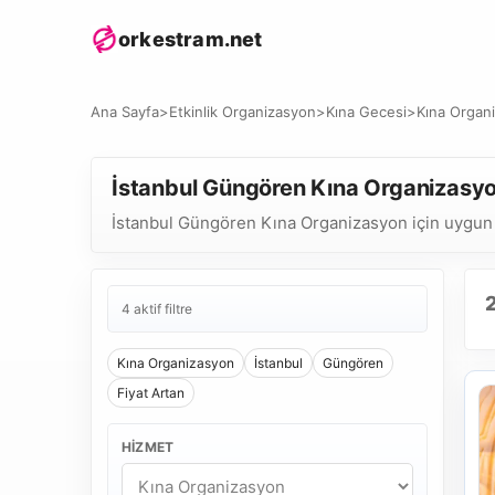
orkestram.net
Ana Sayfa
>
Etkinlik Organizasyon
>
Kına Gecesi
>
Kına Organ
İstanbul Güngören Kına Organizasy
İstanbul Güngören Kına Organizasyon için uygun eki
4 aktif filtre
Kına Organizasyon
İstanbul
Güngören
Fiyat Artan
HIZMET