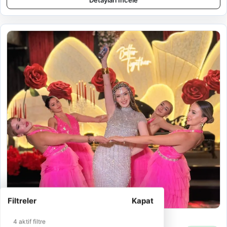
Detayları İncele
Filtreler
Kapat
Sultan Kına Organizasyon
4 aktif filtre