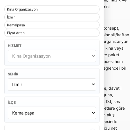
ek hizmetlerle planlanan kına gecesi paketlerini
Kına Organizasyon
karşılaştırmayı sağlar.
İzmir
Kemalpaşa
Kına organizasyonu; gelinin kına gecesi için konsept,
Fiyat Artan
dekor, kına tahtı, giriş akışı, müzik, nedime, bindallı/kaftan
uyumu ve ek hizmetlerin birlikte planlandığı organizasyon
HIZMET
hizmetidir. Evde kına, salonda kına, bahçede kına veya
otelde kına gibi farklı alanlara göre kurulum ve paket
içeriği değişebilir. Doğru planlanan bir kına gecesi hem
geleneksel akışı korur hem de davetliler için eğlenceli bir
ŞEHIR
atmosfer oluşturur.
Kına organizasyonu fiyatları; seçilen konsepte, davetli
sayısına, kına tahtı modeline, dekor yoğunluğuna,
mekanın konumuna, nedime ekibi, davul şov, DJ, ses
İLÇE
sistemi, fotoğraf-video ve ikram gibi ek hizmetlere göre
değişir. Sadece temel süsleme hizmeti ile tüm akışı
yöneten kapsamlı kına paketi aynı fiyat seviyesinde
olmaz. Teklif alırken pakete nelerin dahil olduğu net