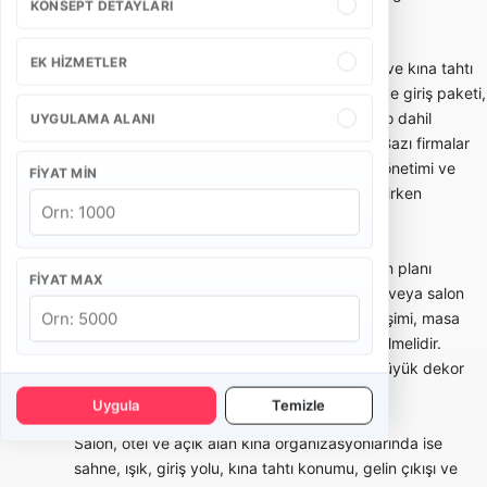
KONSEPT DETAYLARI
yazılmalıdır.
EK HIZMETLER
Kına gecesi paketleri genellikle temel dekor ve kına tahtı
kurulumu, konsept süsleme paketi, nedime ve giriş paketi,
müzik/DJ destekli paket veya fotoğraf-video dahil
UYGULAMA ALANI
kapsamlı organizasyon olarak planlanabilir. Bazı firmalar
yalnızca dekor kurarken, bazı ekipler akış yönetimi ve
FIYAT MIN
sahne anlarını da üstlenir. Bu ayrım karar verirken
önemlidir.
Evde kına organizasyonu daha kompakt alan planı
FIYAT MAX
gerektirir. Apartman önü, site bahçesi, teras veya salon
içinde kurulacak dekorun ölçüsü, elektrik erişimi, masa
düzeni ve ses seviyesi önceden değerlendirilmelidir.
Mekan kısıtları doğru paylaşılırsa gereksiz büyük dekor
veya eksik ekipman riski azalır.
Uygula
Temizle
Salon, otel ve açık alan kına organizasyonlarında ise
sahne, ışık, giriş yolu, kına tahtı konumu, gelin çıkışı ve