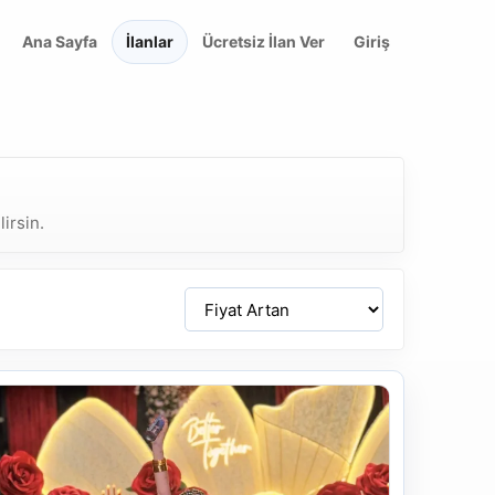
Ana Sayfa
İlanlar
Ücretsiz İlan Ver
Giriş
irsin.
Sirala