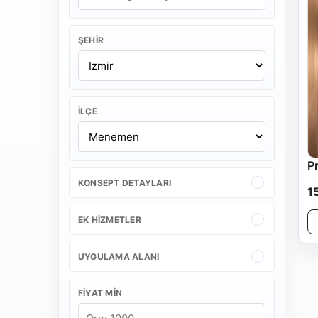
ŞEHIR
İLÇE
P
KONSEPT DETAYLARI
1
EK HIZMETLER
UYGULAMA ALANI
FIYAT MIN