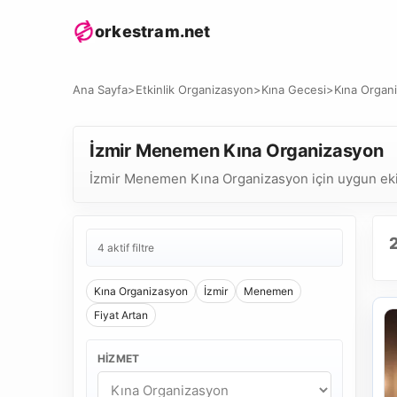
orkestram.net
Ana Sayfa
>
Etkinlik Organizasyon
>
Kına Gecesi
>
Kına Organ
İzmir Menemen Kına Organizasyon
İzmir Menemen Kına Organizasyon için uygun ekiple
4 aktif filtre
Kına Organizasyon
İzmir
Menemen
Fiyat Artan
HIZMET