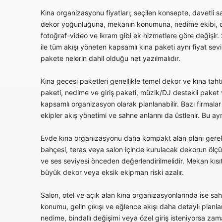
Kına organizasyonu fiyatları; seçilen konsepte, davetli sa
dekor yoğunluğuna, mekanın konumuna, nedime ekibi, da
fotoğraf-video ve ikram gibi ek hizmetlere göre değişir
ile tüm akışı yöneten kapsamlı kına paketi aynı fiyat sevi
pakete nelerin dahil olduğu net yazılmalıdır.
Kına gecesi paketleri genellikle temel dekor ve kına tah
paketi, nedime ve giriş paketi, müzik/DJ destekli paket
kapsamlı organizasyon olarak planlanabilir. Bazı firmala
ekipler akış yönetimi ve sahne anlarını da üstlenir. Bu ay
Evde kına organizasyonu daha kompakt alan planı gerekt
bahçesi, teras veya salon içinde kurulacak dekorun ölçüs
ve ses seviyesi önceden değerlendirilmelidir. Mekan kısıt
büyük dekor veya eksik ekipman riski azalır.
Salon, otel ve açık alan kına organizasyonlarında ise sahne
konumu, gelin çıkışı ve eğlence akışı daha detaylı planlan
nedime, bindallı değişimi veya özel giriş isteniyorsa 