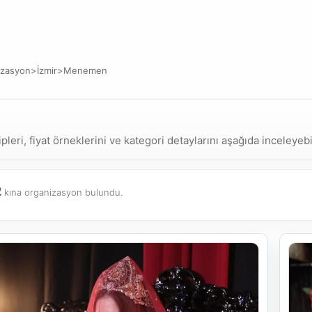
izasyon
>
İzmir
>
Menemen
ri, fiyat örneklerini ve kategori detaylarını aşağıda inceleyebil
2
kına organizasyon bulundu.