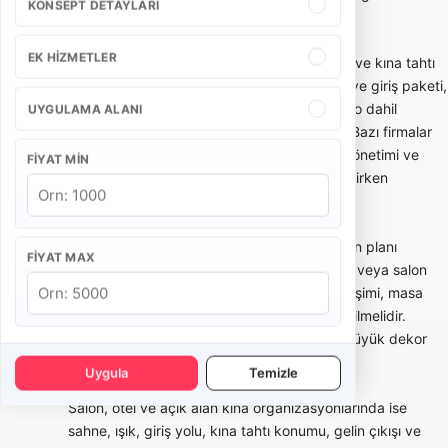
KONSEPT DETAYLARI
yazılmalıdır.
EK HIZMETLER
Kına gecesi paketleri genellikle temel dekor ve kına tahtı
kurulumu, konsept süsleme paketi, nedime ve giriş paketi,
müzik/DJ destekli paket veya fotoğraf-video dahil
UYGULAMA ALANI
kapsamlı organizasyon olarak planlanabilir. Bazı firmalar
yalnızca dekor kurarken, bazı ekipler akış yönetimi ve
FIYAT MIN
sahne anlarını da üstlenir. Bu ayrım karar verirken
önemlidir.
Evde kına organizasyonu daha kompakt alan planı
FIYAT MAX
gerektirir. Apartman önü, site bahçesi, teras veya salon
içinde kurulacak dekorun ölçüsü, elektrik erişimi, masa
düzeni ve ses seviyesi önceden değerlendirilmelidir.
Mekan kısıtları doğru paylaşılırsa gereksiz büyük dekor
veya eksik ekipman riski azalır.
Uygula
Temizle
Salon, otel ve açık alan kına organizasyonlarında ise
sahne, ışık, giriş yolu, kına tahtı konumu, gelin çıkışı ve