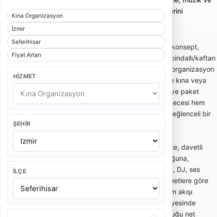
ek hizmetlerle planlanan kına gecesi paketlerini
Kına Organizasyon
karşılaştırmayı sağlar.
İzmir
Seferihisar
Kına organizasyonu; gelinin kına gecesi için konsept,
Fiyat Artan
dekor, kına tahtı, giriş akışı, müzik, nedime, bindallı/kaftan
uyumu ve ek hizmetlerin birlikte planlandığı organizasyon
HIZMET
hizmetidir. Evde kına, salonda kına, bahçede kına veya
otelde kına gibi farklı alanlara göre kurulum ve paket
içeriği değişebilir. Doğru planlanan bir kına gecesi hem
geleneksel akışı korur hem de davetliler için eğlenceli bir
ŞEHIR
atmosfer oluşturur.
Kına organizasyonu fiyatları; seçilen konsepte, davetli
sayısına, kına tahtı modeline, dekor yoğunluğuna,
mekanın konumuna, nedime ekibi, davul şov, DJ, ses
İLÇE
sistemi, fotoğraf-video ve ikram gibi ek hizmetlere göre
değişir. Sadece temel süsleme hizmeti ile tüm akışı
yöneten kapsamlı kına paketi aynı fiyat seviyesinde
olmaz. Teklif alırken pakete nelerin dahil olduğu net