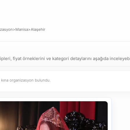
izasyon
>
Manisa
>
Alaşehir
eri, fiyat örneklerini ve kategori detaylarını aşağıda inceleyebi
kına organizasyon bulundu.