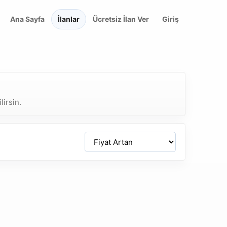
Ana Sayfa
İlanlar
Ücretsiz İlan Ver
Giriş
lirsin.
Sirala