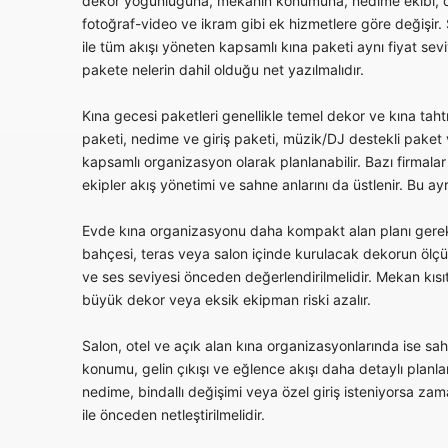
dekor yoğunluğuna, mekanın konumuna, nedime ekibi, da
fotoğraf-video ve ikram gibi ek hizmetlere göre değişir
ile tüm akışı yöneten kapsamlı kına paketi aynı fiyat sevi
pakete nelerin dahil olduğu net yazılmalıdır.
Kına gecesi paketleri genellikle temel dekor ve kına tah
paketi, nedime ve giriş paketi, müzik/DJ destekli paket
kapsamlı organizasyon olarak planlanabilir. Bazı firmala
ekipler akış yönetimi ve sahne anlarını da üstlenir. Bu ay
Evde kına organizasyonu daha kompakt alan planı gerekt
bahçesi, teras veya salon içinde kurulacak dekorun ölçüs
ve ses seviyesi önceden değerlendirilmelidir. Mekan kısıt
büyük dekor veya eksik ekipman riski azalır.
Salon, otel ve açık alan kına organizasyonlarında ise sahne
konumu, gelin çıkışı ve eğlence akışı daha detaylı planlan
nedime, bindallı değişimi veya özel giriş isteniyorsa 
ile önceden netleştirilmelidir.