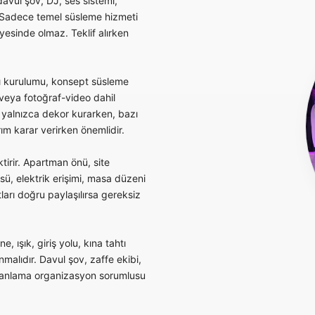
vul şov, DJ, ses sistemi,
. Sadece temel süsleme hizmeti
yesinde olmaz. Teklif alırken
tı kurulumu, konsept süsleme
 veya fotoğraf-video dahil
r yalnızca dekor kurarken, bazı
rım karar verirken önemlidir.
irir. Apartman önü, site
ü, elektrik erişimi, masa düzeni
ları doğru paylaşılırsa gereksiz
, ışık, giriş yolu, kına tahtı
malıdır. Davul şov, zaffe ekibi,
zamanlama organizasyon sorumlusu