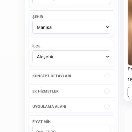
ŞEHIR
İLÇE
P
KONSEPT DETAYLARI
1
EK HIZMETLER
UYGULAMA ALANI
FIYAT MIN