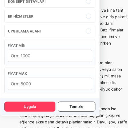
KONSEPT DETAYLARI
Kına gecesi paketleri genellikle temel dekor ve kına tahtı
EK HIZMETLER
kurulumu, konsept süsleme paketi, nedime ve giriş paketi,
müzik/DJ destekli paket veya fotoğraf-video dahil
kapsamlı organizasyon olarak planlanabilir. Bazı firmalar
UYGULAMA ALANI
yalnızca dekor kurarken, bazı ekipler akış yönetimi ve
sahne anlarını da üstlenir. Bu ayrım karar verirken
FIYAT MIN
önemlidir.
Evde kına organizasyonu daha kompakt alan planı
gerektirir. Apartman önü, site bahçesi, teras veya salon
FIYAT MAX
içinde kurulacak dekorun ölçüsü, elektrik erişimi, masa
düzeni ve ses seviyesi önceden değerlendirilmelidir.
Mekan kısıtları doğru paylaşılırsa gereksiz büyük dekor
veya eksik ekipman riski azalır.
Uygula
Temizle
Salon, otel ve açık alan kına organizasyonlarında ise
sahne, ışık, giriş yolu, kına tahtı konumu, gelin çıkışı ve
eğlence akışı daha detaylı planlanmalıdır. Davul şov, zaffe