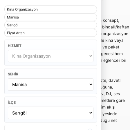
karşılaştırmayı sağlar.
Kına Organizasyon
Manisa
Kına organizasyonu; gelinin kına gecesi için konsept,
Sarıgöl
dekor, kına tahtı, giriş akışı, müzik, nedime, bindallı/kaftan
Fiyat Artan
uyumu ve ek hizmetlerin birlikte planlandığı organizasyon
hizmetidir. Evde kına, salonda kına, bahçede kına veya
HIZMET
otelde kına gibi farklı alanlara göre kurulum ve paket
içeriği değişebilir. Doğru planlanan bir kına gecesi hem
geleneksel akışı korur hem de davetliler için eğlenceli bir
atmosfer oluşturur.
ŞEHIR
Kına organizasyonu fiyatları; seçilen konsepte, davetli
sayısına, kına tahtı modeline, dekor yoğunluğuna,
mekanın konumuna, nedime ekibi, davul şov, DJ, ses
sistemi, fotoğraf-video ve ikram gibi ek hizmetlere göre
İLÇE
değişir. Sadece temel süsleme hizmeti ile tüm akışı
yöneten kapsamlı kına paketi aynı fiyat seviyesinde
olmaz. Teklif alırken pakete nelerin dahil olduğu net
yazılmalıdır.