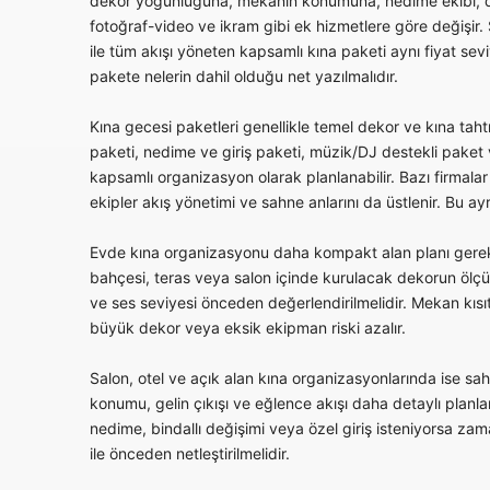
dekor yoğunluğuna, mekanın konumuna, nedime ekibi, da
fotoğraf-video ve ikram gibi ek hizmetlere göre değişir
ile tüm akışı yöneten kapsamlı kına paketi aynı fiyat sevi
pakete nelerin dahil olduğu net yazılmalıdır.
Kına gecesi paketleri genellikle temel dekor ve kına tah
paketi, nedime ve giriş paketi, müzik/DJ destekli paket
kapsamlı organizasyon olarak planlanabilir. Bazı firmala
ekipler akış yönetimi ve sahne anlarını da üstlenir. Bu ay
Evde kına organizasyonu daha kompakt alan planı gerekt
bahçesi, teras veya salon içinde kurulacak dekorun ölçüs
ve ses seviyesi önceden değerlendirilmelidir. Mekan kısıt
büyük dekor veya eksik ekipman riski azalır.
Salon, otel ve açık alan kına organizasyonlarında ise sahne
konumu, gelin çıkışı ve eğlence akışı daha detaylı planlan
nedime, bindallı değişimi veya özel giriş isteniyorsa 
ile önceden netleştirilmelidir.