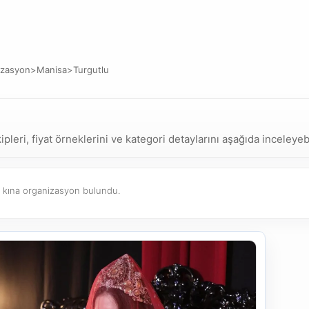
izasyon
>
Manisa
>
Turgutlu
eri, fiyat örneklerini ve kategori detaylarını aşağıda inceleyebi
kına organizasyon bulundu.