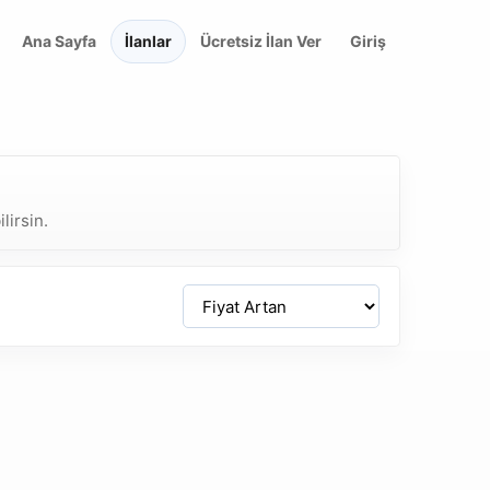
Ana Sayfa
İlanlar
Ücretsiz İlan Ver
Giriş
lirsin.
Sirala