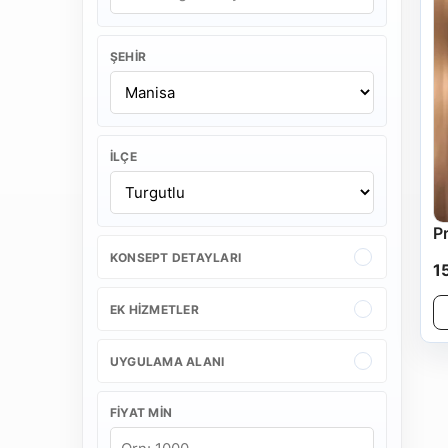
ŞEHIR
İLÇE
P
KONSEPT DETAYLARI
1
EK HIZMETLER
UYGULAMA ALANI
FIYAT MIN