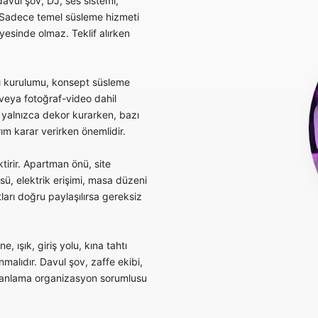
vul şov, DJ, ses sistemi,
. Sadece temel süsleme hizmeti
yesinde olmaz. Teklif alırken
tı kurulumu, konsept süsleme
 veya fotoğraf-video dahil
r yalnızca dekor kurarken, bazı
rım karar verirken önemlidir.
irir. Apartman önü, site
ü, elektrik erişimi, masa düzeni
ları doğru paylaşılırsa gereksiz
, ışık, giriş yolu, kına tahtı
malıdır. Davul şov, zaffe ekibi,
zamanlama organizasyon sorumlusu