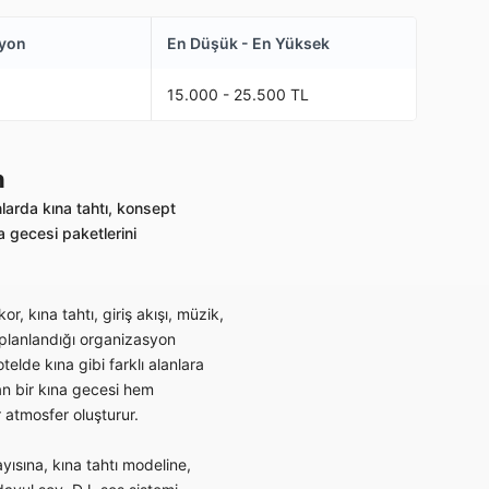
syon
En Düşük - En Yüksek
15.000 - 25.500 TL
n
larda kına tahtı, konsept
 gecesi paketlerini
r, kına tahtı, giriş akışı, müzik,
 planlandığı organizasyon
elde kına gibi farklı alanlara
an bir kına gecesi hem
r atmosfer oluşturur.
yısına, kına tahtı modeline,