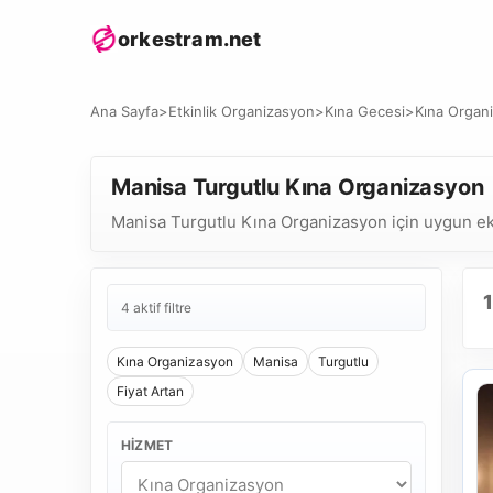
orkestram.net
Ana Sayfa
>
Etkinlik Organizasyon
>
Kına Gecesi
>
Kına Organ
Manisa Turgutlu Kına Organizasyon
Manisa Turgutlu Kına Organizasyon için uygun ekipl
1
4 aktif filtre
Kına Organizasyon
Manisa
Turgutlu
Fiyat Artan
HIZMET