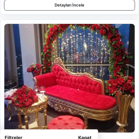
Detayları İncele
Kti-3504
Filtreler
Kapat