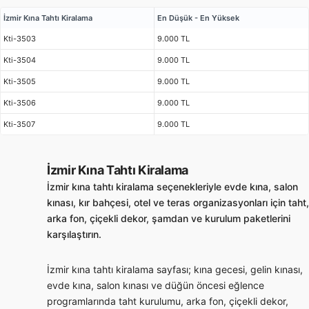
İzmir Kına Tahtı Kiralama
En Düşük - En Yüksek
Kti-3503
9.000 TL
Kti-3504
9.000 TL
Kti-3505
9.000 TL
Kti-3506
9.000 TL
Kti-3507
9.000 TL
İzmir Kına Tahtı Kiralama
İzmir kına tahtı kiralama seçenekleriyle evde kına, salon
kınası, kır bahçesi, otel ve teras organizasyonları için taht,
arka fon, çiçekli dekor, şamdan ve kurulum paketlerini
karşılaştırın.
İzmir kına tahtı kiralama sayfası; kına gecesi, gelin kınası,
evde kına, salon kınası ve düğün öncesi eğlence
programlarında taht kurulumu, arka fon, çiçekli dekor,