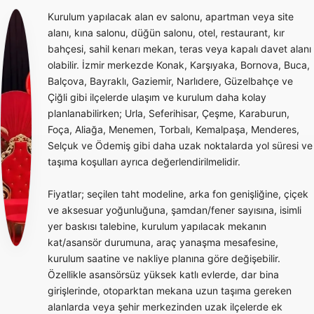
Kurulum yapılacak alan ev salonu, apartman veya site
alanı, kına salonu, düğün salonu, otel, restaurant, kır
bahçesi, sahil kenarı mekan, teras veya kapalı davet alanı
olabilir. İzmir merkezde Konak, Karşıyaka, Bornova, Buca,
Balçova, Bayraklı, Gaziemir, Narlıdere, Güzelbahçe ve
Çiğli gibi ilçelerde ulaşım ve kurulum daha kolay
planlanabilirken; Urla, Seferihisar, Çeşme, Karaburun,
Foça, Aliağa, Menemen, Torbalı, Kemalpaşa, Menderes,
Selçuk ve Ödemiş gibi daha uzak noktalarda yol süresi ve
taşıma koşulları ayrıca değerlendirilmelidir.
Fiyatlar; seçilen taht modeline, arka fon genişliğine, çiçek
ve aksesuar yoğunluğuna, şamdan/fener sayısına, isimli
yer baskısı talebine, kurulum yapılacak mekanın
kat/asansör durumuna, araç yanaşma mesafesine,
kurulum saatine ve nakliye planına göre değişebilir.
Özellikle asansörsüz yüksek katlı evlerde, dar bina
girişlerinde, otoparktan mekana uzun taşıma gereken
alanlarda veya şehir merkezinden uzak ilçelerde ek