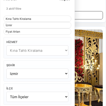
9.000 TL
3 aktif filtre
Detayları İncele
Kına Tahtı Kiralama
İzmir
Fiyat Artan
HIZMET
ŞEHIR
İLÇE