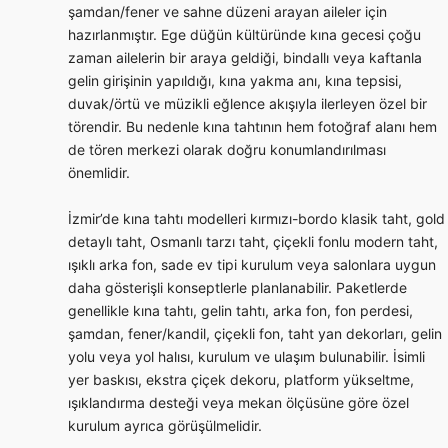
şamdan/fener ve sahne düzeni arayan aileler için
hazırlanmıştır. Ege düğün kültüründe kına gecesi çoğu
zaman ailelerin bir araya geldiği, bindallı veya kaftanla
gelin girişinin yapıldığı, kına yakma anı, kına tepsisi,
duvak/örtü ve müzikli eğlence akışıyla ilerleyen özel bir
törendir. Bu nedenle kına tahtının hem fotoğraf alanı hem
de tören merkezi olarak doğru konumlandırılması
önemlidir.
İzmir’de kına tahtı modelleri kırmızı-bordo klasik taht, gold
detaylı taht, Osmanlı tarzı taht, çiçekli fonlu modern taht,
ışıklı arka fon, sade ev tipi kurulum veya salonlara uygun
daha gösterişli konseptlerle planlanabilir. Paketlerde
genellikle kına tahtı, gelin tahtı, arka fon, fon perdesi,
şamdan, fener/kandil, çiçekli fon, taht yan dekorları, gelin
yolu veya yol halısı, kurulum ve ulaşım bulunabilir. İsimli
yer baskısı, ekstra çiçek dekoru, platform yükseltme,
ışıklandırma desteği veya mekan ölçüsüne göre özel
kurulum ayrıca görüşülmelidir.