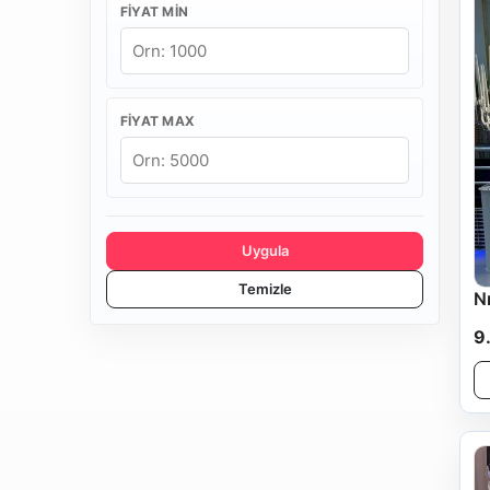
FIYAT MIN
FIYAT MAX
Uygula
Temizle
N
9