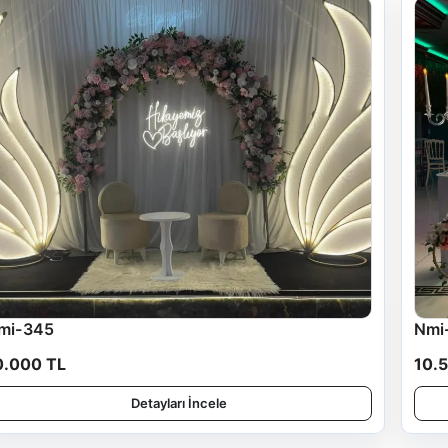
mi-345
Nmi
0.000 TL
10.
Detayları İncele