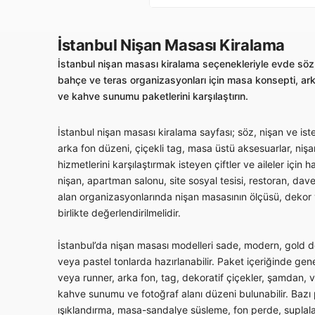
İstanbul Nişan Masası Kiralama
İstanbul nişan masası kiralama seçenekleriyle evde söz,
bahçe ve teras organizasyonları için masa konsepti, arka
ve kahve sunumu paketlerini karşılaştırın.
İstanbul nişan masası kiralama sayfası; söz, nişan ve ist
arka fon düzeni, çiçekli tag, masa üstü aksesuarlar, ni
hizmetlerini karşılaştırmak isteyen çiftler ve aileler için 
nişan, apartman salonu, site sosyal tesisi, restoran, dav
alan organizasyonlarında nişan masasının ölçüsü, dekor
birlikte değerlendirilmelidir.
İstanbul’da nişan masası modelleri sade, modern, gold deta
veya pastel tonlarda hazırlanabilir. Paket içeriğinde gen
veya runner, arka fon, tag, dekoratif çiçekler, şamdan, 
kahve sunumu ve fotoğraf alanı düzeni bulunabilir. Bazı 
ışıklandırma, masa-sandalye süsleme, fon perde, suplala