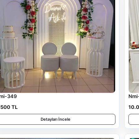
mi-349
Nmi
.500 TL
10.
Detayları İncele