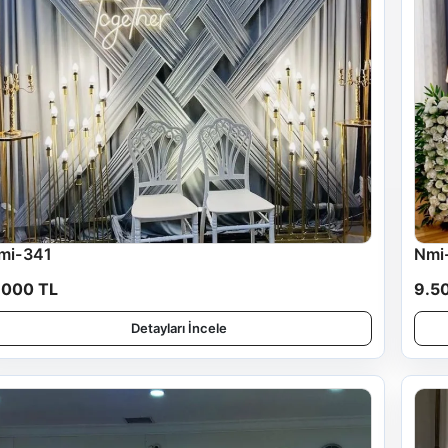
mi-341
Nmi
.000 TL
9.5
Detayları İncele