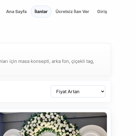
Ana Sayfa
İlanlar
Ücretsiz İlan Ver
Giriş
rı için masa konsepti, arka fon, çiçekli tag,
Sirala