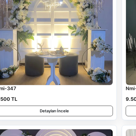
mi-347
Nmi
.500 TL
9.5
Detayları İncele