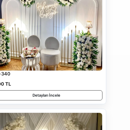
-340
00 TL
Detayları İncele