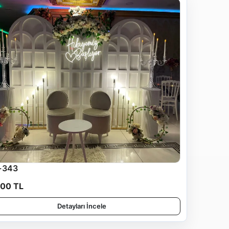
-343
500 TL
Detayları İncele