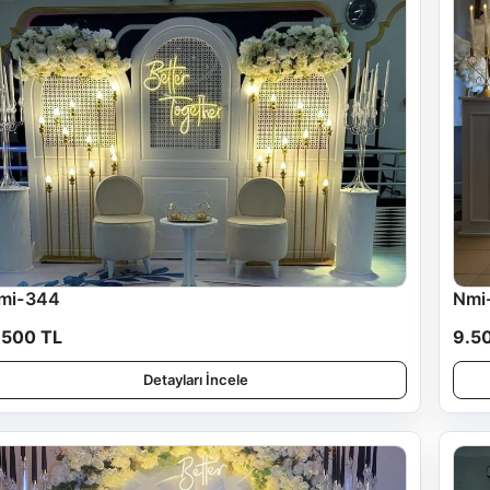
mi-344
Nmi
.500 TL
9.5
Detayları İncele