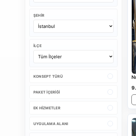
ŞEHIR
İLÇE
KONSEPT TÜRÜ
N
9
PAKET İÇERIĞI
EK HIZMETLER
UYGULAMA ALANI