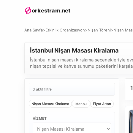
orkestram.net
Ana Sayfa
>
Etkinlik Organizasyon
>
Nişan Töreni
>
Nişan Masa
İstanbul Nişan Masası Kiralama
İstanbul nişan masası kiralama seçenekleriyle evd
nişan tepsisi ve kahve sunumu paketlerini karşılaş
3 aktif filtre
Nişan Masası Kiralama
İstanbul
Fiyat Artan
HIZMET