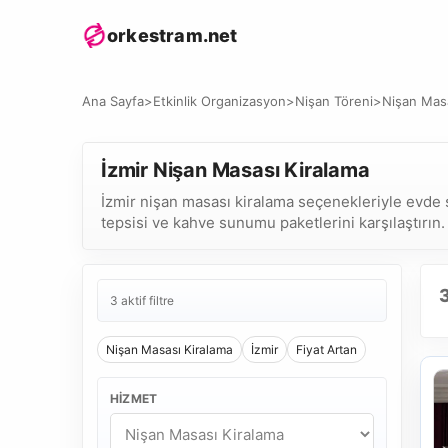
orkestram.net
Ana Sayfa
>
Etkinlik Organizasyon
>
Nişan Töreni
>
Nişan Masa
İzmir Nişan Masası Kiralama
İzmir nişan masası kiralama seçenekleriyle evde sö
tepsisi ve kahve sunumu paketlerini karşılaştırın.
3 aktif filtre
Nişan Masası Kiralama
İzmir
Fiyat Artan
HIZMET