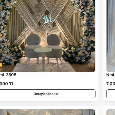
mi-3505
Nmi
.000 TL
7.0
Detayları İncele