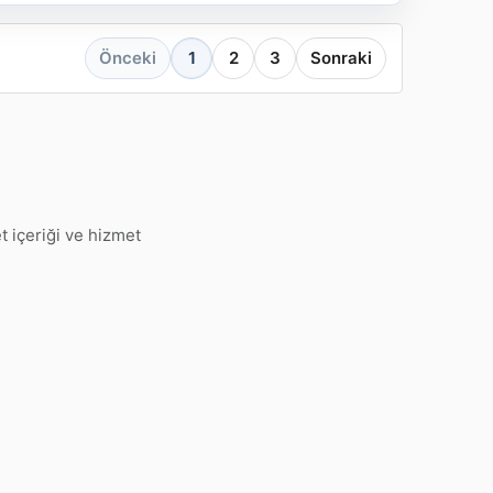
Önceki
1
2
3
Sonraki
t içeriği ve hizmet