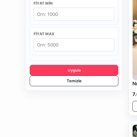
FIYAT MIN
FIYAT MAX
Uygula
Temizle
N
7