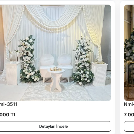
mi-3511
Nmi
.000 TL
7.0
Detayları İncele