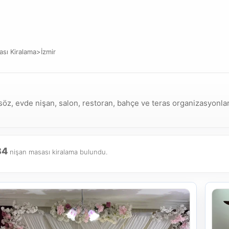
sı Kiralama
>
İzmir
z, evde nişan, salon, restoran, bahçe ve teras organizasyonları 
34
nişan masası kiralama bulundu.