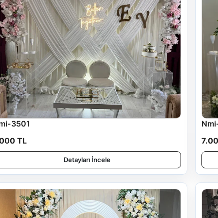
mi-3501
Nmi
.000 TL
7.0
Detayları İncele