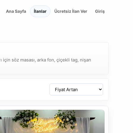
Ana Sayfa
İlanlar
Ücretsiz İlan Ver
Giriş
için söz masası, arka fon, çiçekli tag, nişan
Sirala