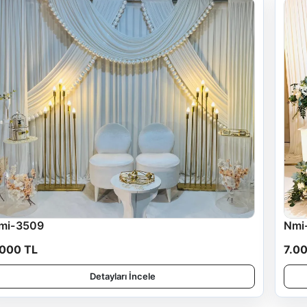
mi-3509
Nmi
.000 TL
7.0
Detayları İncele