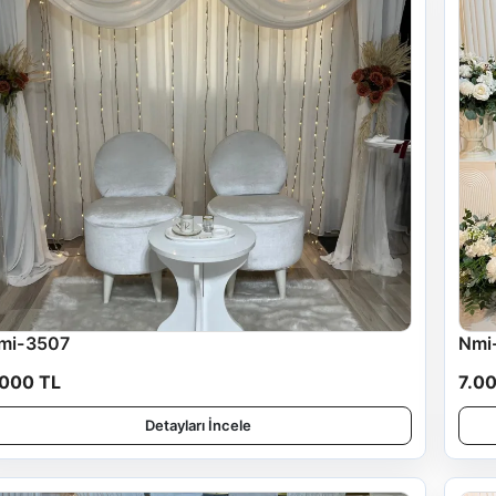
mi-3507
Nmi
.000 TL
7.0
Detayları İncele