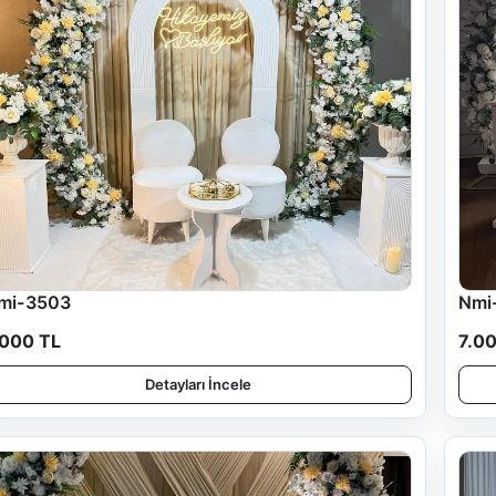
mi-3503
Nmi
.000 TL
7.0
Detayları İncele