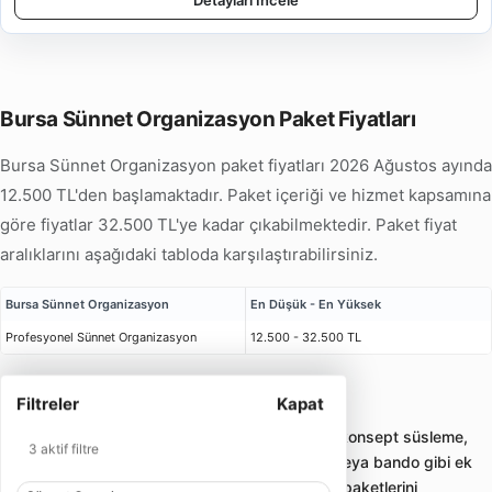
Detayları İncele
Bursa Sünnet Organizasyon Paket Fiyatları
Bursa Sünnet Organizasyon paket fiyatları 2026 Ağustos ayında
12.500 TL'den başlamaktadır. Paket içeriği ve hizmet kapsamına
göre fiyatlar 32.500 TL'ye kadar çıkabilmektedir. Paket fiyat
aralıklarını aşağıdaki tabloda karşılaştırabilirsiniz.
Bursa Sünnet Organizasyon
En Düşük - En Yüksek
Profesyonel Sünnet Organizasyon
12.500 - 32.500 TL
Filtreler
Kapat
Bursa Sünnet Organizasyon
Sünnet organizasyonu; sünnet tahtı, konsept süsleme,
3 aktif filtre
animasyon, palyaço, müzik, mehter veya bando gibi ek
hizmetlerle çocuklara uygun eğlence paketlerini