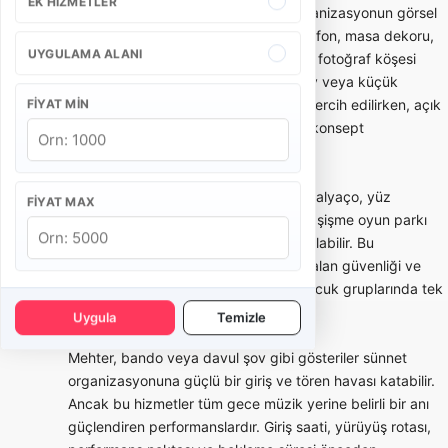
EK HIZMETLER
Sünnet tahtı ve konsept süsleme, organizasyonun görsel
merkezini oluşturur. Taht modeli, arka fon, masa dekoru,
UYGULAMA ALANI
balon/ışık kullanımı, karşılama alanı ve fotoğraf köşesi
mekanın ölçüsüne göre seçilmelidir. Ev veya küçük
salonlarda daha kompakt kurulumlar tercih edilirken, açık
FIYAT MIN
alan ve büyük salonlarda daha geniş konsept
uygulanabilir.
Çocuk eğlencesi tarafında animatör, palyaço, yüz
FIYAT MAX
boyama, yarışmalar, maskot karakter, şişme oyun parkı
veya mini show gibi seçenekler kullanılabilir. Bu
hizmetlerde yaş grubu, çocuk sayısı, alan güvenliği ve
program süresi önemlidir. Kalabalık çocuk gruplarında tek
animatör yeterli olmayabilir.
Uygula
Temizle
Mehter, bando veya davul şov gibi gösteriler sünnet
organizasyonuna güçlü bir giriş ve tören havası katabilir.
Ancak bu hizmetler tüm gece müzik yerine belirli bir anı
güçlendiren performanslardır. Giriş saati, yürüyüş rotası,