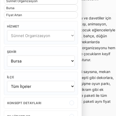
Sünnet Organizasyon
karşılaştırmayı sağlar.
Bursa
Fiyat Artan
Sünnet organizasyonu; sünnet çocuğu ve davetliler için
konsept süsleme, sünnet tahtı, giriş akışı, animasyon,
HIZMET
palyaço, müzik, bando, mehter veya çocuk eğlenceleriyle
planlanan organizasyon hizmetidir. Ev, bahçe, düğün
salonu, otel veya açık alan gibi farklı mekanlarda
uygulanabilir. Doğru planlanan sünnet organizasyonu hem
ŞEHIR
aile törenini düzenli hale getirir hem de çocukların keyif
alacağı güvenli bir eğlence ortamı oluşturur.
Sünnet organizasyonu fiyatları; davetli sayısına, mekan
İLÇE
tipine, sünnet tahtı veya padişah konsepti gibi dekorlara,
animasyon ekibine, palyaço, maskot, şişme oyun parkı,
mehter, bando, DJ, fotoğraf-video ve ikram gibi ek
hizmetlere göre değişir. Temel süsleme paketi ile tüm
eğlence akışını içeren kapsamlı sünnet paketi aynı fiyat
KONSEPT DETAYLARI
aralığında olmaz.