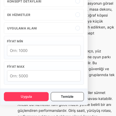
KONSEPT DETAYLARI
Sünnet tahtı ve konsept süsleme, organizasyonun görsel
merkezini oluşturur. Taht modeli, arka fon, masa dekoru,
EK HIZMETLER
balon/ışık kullanımı, karşılama alanı ve fotoğraf köşesi
mekanın ölçüsüne göre seçilmelidir. Ev veya küçük
salonlarda daha kompakt kurulumlar tercih edilirken, açık
UYGULAMA ALANI
alan ve büyük salonlarda daha geniş konsept
uygulanabilir.
FIYAT MIN
Çocuk eğlencesi tarafında animatör, palyaço, yüz
boyama, yarışmalar, maskot karakter, şişme oyun parkı
veya mini show gibi seçenekler kullanılabilir. Bu
FIYAT MAX
hizmetlerde yaş grubu, çocuk sayısı, alan güvenliği ve
program süresi önemlidir. Kalabalık çocuk gruplarında tek
animatör yeterli olmayabilir.
Mehter, bando veya davul şov gibi gösteriler sünnet
Uygula
Temizle
organizasyonuna güçlü bir giriş ve tören havası katabilir.
Ancak bu hizmetler tüm gece müzik yerine belirli bir anı
güçlendiren performanslardır. Giriş saati, yürüyüş rotası,