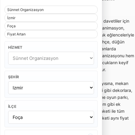
karşılaştırmayı sağlar.
Sünnet Organizasyon
İzmir
Sünnet organizasyonu; sünnet çocuğu ve davetliler için
Foça
konsept süsleme, sünnet tahtı, giriş akışı, animasyon,
Fiyat Artan
palyaço, müzik, bando, mehter veya çocuk eğlenceleriyle
planlanan organizasyon hizmetidir. Ev, bahçe, düğün
HIZMET
salonu, otel veya açık alan gibi farklı mekanlarda
uygulanabilir. Doğru planlanan sünnet organizasyonu hem
aile törenini düzenli hale getirir hem de çocukların keyif
alacağı güvenli bir eğlence ortamı oluşturur.
ŞEHIR
Sünnet organizasyonu fiyatları; davetli sayısına, mekan
tipine, sünnet tahtı veya padişah konsepti gibi dekorlara,
animasyon ekibine, palyaço, maskot, şişme oyun parkı,
mehter, bando, DJ, fotoğraf-video ve ikram gibi ek
İLÇE
hizmetlere göre değişir. Temel süsleme paketi ile tüm
eğlence akışını içeren kapsamlı sünnet paketi aynı fiyat
aralığında olmaz.