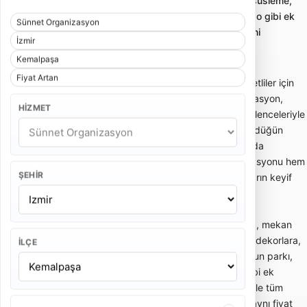
Sünnet organizasyonu; sünnet tahtı, konsept süsleme,
animasyon, palyaço, müzik, mehter veya bando gibi ek
Sünnet Organizasyon
hizmetlerle çocuklara uygun eğlence paketlerini
İzmir
karşılaştırmayı sağlar.
Kemalpaşa
Fiyat Artan
Sünnet organizasyonu; sünnet çocuğu ve davetliler için
konsept süsleme, sünnet tahtı, giriş akışı, animasyon,
HIZMET
palyaço, müzik, bando, mehter veya çocuk eğlenceleriyle
planlanan organizasyon hizmetidir. Ev, bahçe, düğün
salonu, otel veya açık alan gibi farklı mekanlarda
uygulanabilir. Doğru planlanan sünnet organizasyonu hem
ŞEHIR
aile törenini düzenli hale getirir hem de çocukların keyif
alacağı güvenli bir eğlence ortamı oluşturur.
Sünnet organizasyonu fiyatları; davetli sayısına, mekan
tipine, sünnet tahtı veya padişah konsepti gibi dekorlara,
İLÇE
animasyon ekibine, palyaço, maskot, şişme oyun parkı,
mehter, bando, DJ, fotoğraf-video ve ikram gibi ek
hizmetlere göre değişir. Temel süsleme paketi ile tüm
eğlence akışını içeren kapsamlı sünnet paketi aynı fiyat