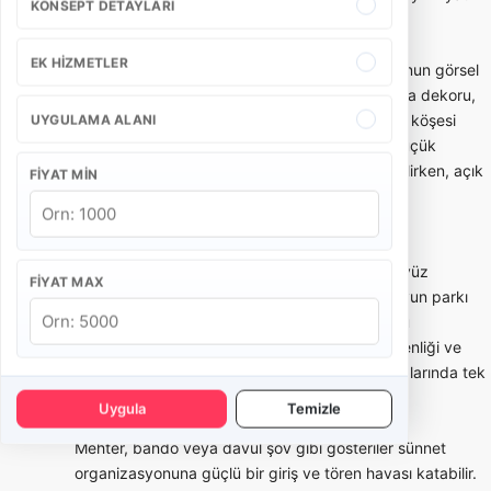
KONSEPT DETAYLARI
aralığında olmaz.
EK HIZMETLER
Sünnet tahtı ve konsept süsleme, organizasyonun görsel
merkezini oluşturur. Taht modeli, arka fon, masa dekoru,
balon/ışık kullanımı, karşılama alanı ve fotoğraf köşesi
UYGULAMA ALANI
mekanın ölçüsüne göre seçilmelidir. Ev veya küçük
salonlarda daha kompakt kurulumlar tercih edilirken, açık
FIYAT MIN
alan ve büyük salonlarda daha geniş konsept
uygulanabilir.
Çocuk eğlencesi tarafında animatör, palyaço, yüz
FIYAT MAX
boyama, yarışmalar, maskot karakter, şişme oyun parkı
veya mini show gibi seçenekler kullanılabilir. Bu
hizmetlerde yaş grubu, çocuk sayısı, alan güvenliği ve
program süresi önemlidir. Kalabalık çocuk gruplarında tek
animatör yeterli olmayabilir.
Uygula
Temizle
Mehter, bando veya davul şov gibi gösteriler sünnet
organizasyonuna güçlü bir giriş ve tören havası katabilir.