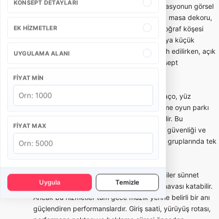
KONSEPT DETAYLARI
Sünnet tahtı ve konsept süsleme, organizasyonun görsel
merkezini oluşturur. Taht modeli, arka fon, masa dekoru,
EK HIZMETLER
balon/ışık kullanımı, karşılama alanı ve fotoğraf köşesi
mekanın ölçüsüne göre seçilmelidir. Ev veya küçük
salonlarda daha kompakt kurulumlar tercih edilirken, açık
UYGULAMA ALANI
alan ve büyük salonlarda daha geniş konsept
uygulanabilir.
FIYAT MIN
Çocuk eğlencesi tarafında animatör, palyaço, yüz
boyama, yarışmalar, maskot karakter, şişme oyun parkı
veya mini show gibi seçenekler kullanılabilir. Bu
FIYAT MAX
hizmetlerde yaş grubu, çocuk sayısı, alan güvenliği ve
program süresi önemlidir. Kalabalık çocuk gruplarında tek
animatör yeterli olmayabilir.
Mehter, bando veya davul şov gibi gösteriler sünnet
Uygula
Temizle
organizasyonuna güçlü bir giriş ve tören havası katabilir.
Ancak bu hizmetler tüm gece müzik yerine belirli bir anı
güçlendiren performanslardır. Giriş saati, yürüyüş rotası,