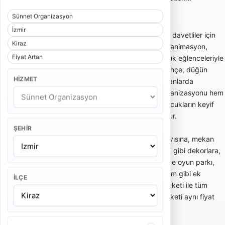
karşılaştırmayı sağlar.
Sünnet Organizasyon
İzmir
Sünnet organizasyonu; sünnet çocuğu ve davetliler için
Kiraz
konsept süsleme, sünnet tahtı, giriş akışı, animasyon,
Fiyat Artan
palyaço, müzik, bando, mehter veya çocuk eğlenceleriyle
planlanan organizasyon hizmetidir. Ev, bahçe, düğün
HIZMET
salonu, otel veya açık alan gibi farklı mekanlarda
uygulanabilir. Doğru planlanan sünnet organizasyonu hem
aile törenini düzenli hale getirir hem de çocukların keyif
alacağı güvenli bir eğlence ortamı oluşturur.
ŞEHIR
Sünnet organizasyonu fiyatları; davetli sayısına, mekan
tipine, sünnet tahtı veya padişah konsepti gibi dekorlara,
animasyon ekibine, palyaço, maskot, şişme oyun parkı,
mehter, bando, DJ, fotoğraf-video ve ikram gibi ek
İLÇE
hizmetlere göre değişir. Temel süsleme paketi ile tüm
eğlence akışını içeren kapsamlı sünnet paketi aynı fiyat
aralığında olmaz.