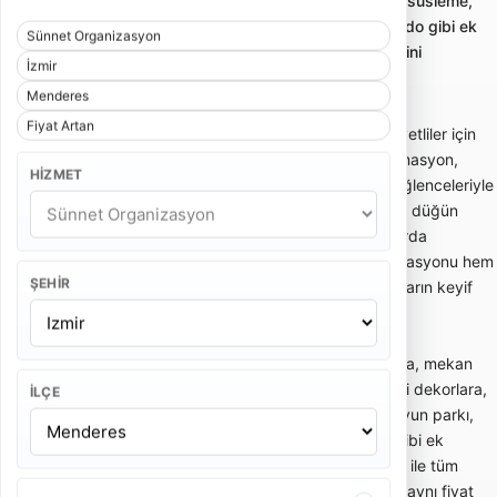
Sünnet organizasyonu; sünnet tahtı, konsept süsleme,
animasyon, palyaço, müzik, mehter veya bando gibi ek
Sünnet Organizasyon
hizmetlerle çocuklara uygun eğlence paketlerini
İzmir
karşılaştırmayı sağlar.
Menderes
Fiyat Artan
Sünnet organizasyonu; sünnet çocuğu ve davetliler için
konsept süsleme, sünnet tahtı, giriş akışı, animasyon,
HIZMET
palyaço, müzik, bando, mehter veya çocuk eğlenceleriyle
planlanan organizasyon hizmetidir. Ev, bahçe, düğün
salonu, otel veya açık alan gibi farklı mekanlarda
uygulanabilir. Doğru planlanan sünnet organizasyonu hem
ŞEHIR
aile törenini düzenli hale getirir hem de çocukların keyif
alacağı güvenli bir eğlence ortamı oluşturur.
Sünnet organizasyonu fiyatları; davetli sayısına, mekan
tipine, sünnet tahtı veya padişah konsepti gibi dekorlara,
İLÇE
animasyon ekibine, palyaço, maskot, şişme oyun parkı,
mehter, bando, DJ, fotoğraf-video ve ikram gibi ek
hizmetlere göre değişir. Temel süsleme paketi ile tüm
eğlence akışını içeren kapsamlı sünnet paketi aynı fiyat