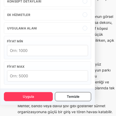
KONSEPT DETAYLARI
aralığında olmaz.
EK HIZMETLER
Sünnet tahtı ve konsept süsleme, organizasyonun görsel
merkezini oluşturur. Taht modeli, arka fon, masa dekoru,
balon/ışık kullanımı, karşılama alanı ve fotoğraf köşesi
UYGULAMA ALANI
mekanın ölçüsüne göre seçilmelidir. Ev veya küçük
salonlarda daha kompakt kurulumlar tercih edilirken, açık
FIYAT MIN
alan ve büyük salonlarda daha geniş konsept
uygulanabilir.
Çocuk eğlencesi tarafında animatör, palyaço, yüz
FIYAT MAX
boyama, yarışmalar, maskot karakter, şişme oyun parkı
veya mini show gibi seçenekler kullanılabilir. Bu
hizmetlerde yaş grubu, çocuk sayısı, alan güvenliği ve
program süresi önemlidir. Kalabalık çocuk gruplarında tek
animatör yeterli olmayabilir.
Uygula
Temizle
Mehter, bando veya davul şov gibi gösteriler sünnet
organizasyonuna güçlü bir giriş ve tören havası katabilir.