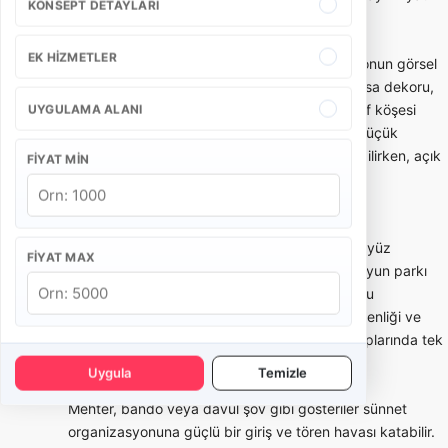
KONSEPT DETAYLARI
aralığında olmaz.
EK HIZMETLER
Sünnet tahtı ve konsept süsleme, organizasyonun görsel
merkezini oluşturur. Taht modeli, arka fon, masa dekoru,
balon/ışık kullanımı, karşılama alanı ve fotoğraf köşesi
UYGULAMA ALANI
mekanın ölçüsüne göre seçilmelidir. Ev veya küçük
salonlarda daha kompakt kurulumlar tercih edilirken, açık
FIYAT MIN
alan ve büyük salonlarda daha geniş konsept
uygulanabilir.
Çocuk eğlencesi tarafında animatör, palyaço, yüz
FIYAT MAX
boyama, yarışmalar, maskot karakter, şişme oyun parkı
veya mini show gibi seçenekler kullanılabilir. Bu
hizmetlerde yaş grubu, çocuk sayısı, alan güvenliği ve
program süresi önemlidir. Kalabalık çocuk gruplarında tek
animatör yeterli olmayabilir.
Uygula
Temizle
Mehter, bando veya davul şov gibi gösteriler sünnet
organizasyonuna güçlü bir giriş ve tören havası katabilir.