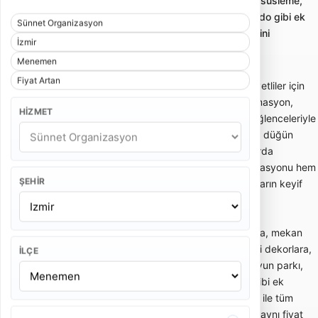
Sünnet organizasyonu; sünnet tahtı, konsept süsleme,
animasyon, palyaço, müzik, mehter veya bando gibi ek
Sünnet Organizasyon
hizmetlerle çocuklara uygun eğlence paketlerini
İzmir
karşılaştırmayı sağlar.
Menemen
Fiyat Artan
Sünnet organizasyonu; sünnet çocuğu ve davetliler için
konsept süsleme, sünnet tahtı, giriş akışı, animasyon,
HIZMET
palyaço, müzik, bando, mehter veya çocuk eğlenceleriyle
planlanan organizasyon hizmetidir. Ev, bahçe, düğün
salonu, otel veya açık alan gibi farklı mekanlarda
uygulanabilir. Doğru planlanan sünnet organizasyonu hem
ŞEHIR
aile törenini düzenli hale getirir hem de çocukların keyif
alacağı güvenli bir eğlence ortamı oluşturur.
Sünnet organizasyonu fiyatları; davetli sayısına, mekan
tipine, sünnet tahtı veya padişah konsepti gibi dekorlara,
İLÇE
animasyon ekibine, palyaço, maskot, şişme oyun parkı,
mehter, bando, DJ, fotoğraf-video ve ikram gibi ek
hizmetlere göre değişir. Temel süsleme paketi ile tüm
eğlence akışını içeren kapsamlı sünnet paketi aynı fiyat