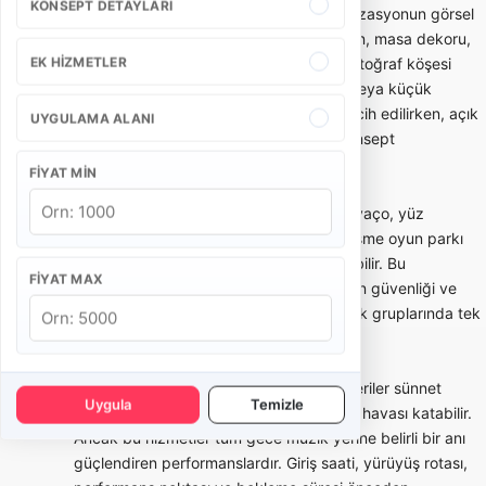
KONSEPT DETAYLARI
Sünnet tahtı ve konsept süsleme, organizasyonun görsel
merkezini oluşturur. Taht modeli, arka fon, masa dekoru,
EK HIZMETLER
balon/ışık kullanımı, karşılama alanı ve fotoğraf köşesi
mekanın ölçüsüne göre seçilmelidir. Ev veya küçük
salonlarda daha kompakt kurulumlar tercih edilirken, açık
UYGULAMA ALANI
alan ve büyük salonlarda daha geniş konsept
uygulanabilir.
FIYAT MIN
Çocuk eğlencesi tarafında animatör, palyaço, yüz
boyama, yarışmalar, maskot karakter, şişme oyun parkı
veya mini show gibi seçenekler kullanılabilir. Bu
FIYAT MAX
hizmetlerde yaş grubu, çocuk sayısı, alan güvenliği ve
program süresi önemlidir. Kalabalık çocuk gruplarında tek
animatör yeterli olmayabilir.
Mehter, bando veya davul şov gibi gösteriler sünnet
Uygula
Temizle
organizasyonuna güçlü bir giriş ve tören havası katabilir.
Ancak bu hizmetler tüm gece müzik yerine belirli bir anı
güçlendiren performanslardır. Giriş saati, yürüyüş rotası,