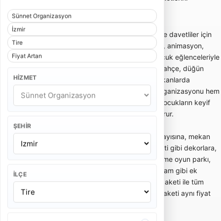
karşılaştırmayı sağlar.
Sünnet Organizasyon
İzmir
Sünnet organizasyonu; sünnet çocuğu ve davetliler için
Tire
konsept süsleme, sünnet tahtı, giriş akışı, animasyon,
Fiyat Artan
palyaço, müzik, bando, mehter veya çocuk eğlenceleriyle
planlanan organizasyon hizmetidir. Ev, bahçe, düğün
HIZMET
salonu, otel veya açık alan gibi farklı mekanlarda
uygulanabilir. Doğru planlanan sünnet organizasyonu hem
aile törenini düzenli hale getirir hem de çocukların keyif
alacağı güvenli bir eğlence ortamı oluşturur.
ŞEHIR
Sünnet organizasyonu fiyatları; davetli sayısına, mekan
tipine, sünnet tahtı veya padişah konsepti gibi dekorlara,
animasyon ekibine, palyaço, maskot, şişme oyun parkı,
mehter, bando, DJ, fotoğraf-video ve ikram gibi ek
İLÇE
hizmetlere göre değişir. Temel süsleme paketi ile tüm
eğlence akışını içeren kapsamlı sünnet paketi aynı fiyat
aralığında olmaz.