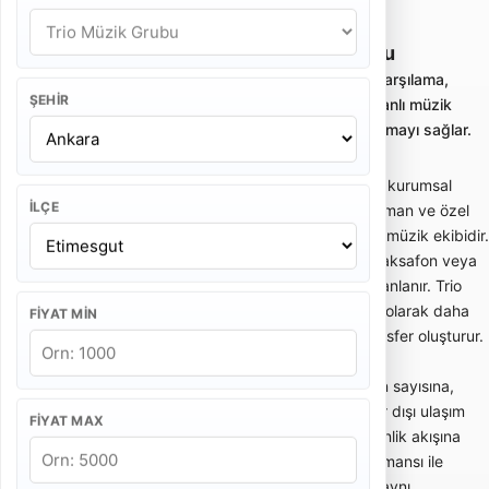
Ankara Etimesgut Trio Müzik Grubu
Trio müzik grubu kiralama; nikah, kokteyl, karşılama,
ŞEHIR
kurumsal davet ve özel etkinliklerde zarif canlı müzik
sunan profesyonel küçük ekipleri karşılaştırmayı sağlar.
Trio müzik grubu; nikah, kokteyl, karşılama, kurumsal
İLÇE
davet, otel etkinliği, restoran programı, lansman ve özel
kutlamalarda zarif canlı müzik sunan küçük müzik ekibidir.
Genellikle keman, çello, piyano, gitar, flüt, saksafon veya
vokal gibi enstrüman kombinasyonlarıyla planlanır. Trio
ekipleri büyük sahne orkestralarından farklı olarak daha
FIYAT MIN
sade, şık ve ortam müziğine uygun bir atmosfer oluşturur.
Trio müzik grubu fiyatları; ekipteki müzisyen sayısına,
performans süresine, repertuar türüne, şehir dışı ulaşım
FIYAT MAX
ihtiyacına, ses sistemi gereksinimine ve etkinlik akışına
göre değişir. Kısa bir nikah karşılama performansı ile
kokteyl boyunca süren canlı müzik hizmeti aynı