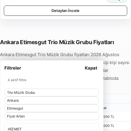
Detayları İncele
Ankara Etimesgut Trio Müzik Grubu Fiyatları
Ankara Etimesgut Trio Müzik Grubu fiyatları 2026 Ağustos
ayında 12.000 TL'den başlamaktadır. Hizmet tipi, ekip kişi sayısı
Filtreler
Kapat
ve program süresine göre fiyatlar 15.000 TL'ye kadar
çıkabilmektedir. Detaylı fiyat örneklerini aşağıdaki tabloda
4 aktif filtre
inceleyebilirsiniz.
Trio Müzik Grubu
Karşılama Trio Müzik Grubu Fiyatları
Ankara
Kişi
Bulunma Süresi
Program
Fiyat
Etimesgut
Fiyat Artan
2 Kişi
1 Saat 15 Dakika
55 Dakika
12.000 TL
3 Kişi
1 Saat 15 Dakika
55 Dakika
15.000 TL
HIZMET