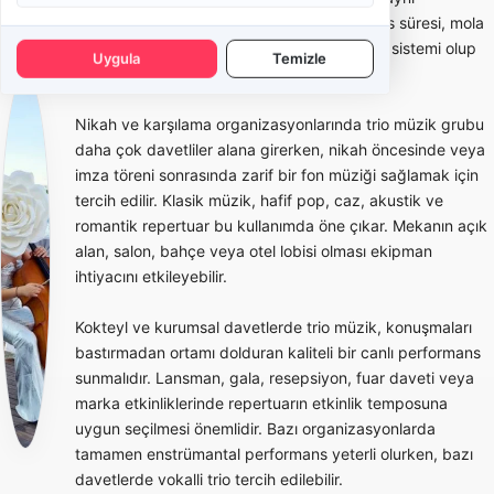
kapsamda değildir. Teklif alırken performans süresi, mola
düzeni, istenen müzik türü ve mekanda ses sistemi olup
Uygula
Temizle
olmadığı netleştirilmelidir.
Nikah ve karşılama organizasyonlarında trio müzik grubu
daha çok davetliler alana girerken, nikah öncesinde veya
imza töreni sonrasında zarif bir fon müziği sağlamak için
tercih edilir. Klasik müzik, hafif pop, caz, akustik ve
romantik repertuar bu kullanımda öne çıkar. Mekanın açık
alan, salon, bahçe veya otel lobisi olması ekipman
ihtiyacını etkileyebilir.
Kokteyl ve kurumsal davetlerde trio müzik, konuşmaları
bastırmadan ortamı dolduran kaliteli bir canlı performans
sunmalıdır. Lansman, gala, resepsiyon, fuar daveti veya
marka etkinliklerinde repertuarın etkinlik temposuna
uygun seçilmesi önemlidir. Bazı organizasyonlarda
tamamen enstrümantal performans yeterli olurken, bazı
davetlerde vokalli trio tercih edilebilir.