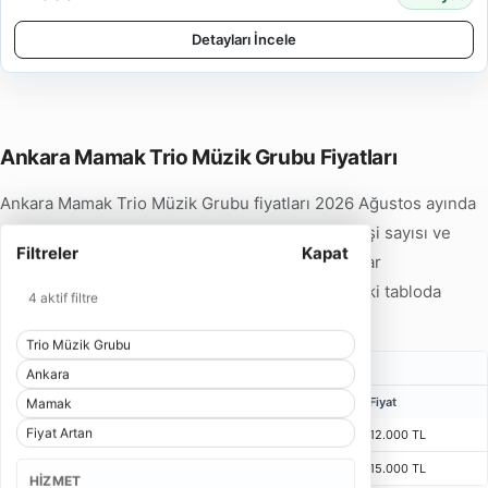
Detayları İncele
Ankara Mamak Trio Müzik Grubu Fiyatları
Ankara Mamak Trio Müzik Grubu fiyatları 2026 Ağustos ayında
12.000 TL'den başlamaktadır. Hizmet tipi, ekip kişi sayısı ve
Filtreler
Kapat
program süresine göre fiyatlar 15.000 TL'ye kadar
çıkabilmektedir. Detaylı fiyat örneklerini aşağıdaki tabloda
4 aktif filtre
inceleyebilirsiniz.
Trio Müzik Grubu
Karşılama Trio Müzik Grubu Fiyatları
Ankara
Kişi
Bulunma Süresi
Program
Fiyat
Mamak
Fiyat Artan
2 Kişi
1 Saat 15 Dakika
55 Dakika
12.000 TL
3 Kişi
1 Saat 15 Dakika
55 Dakika
15.000 TL
HIZMET