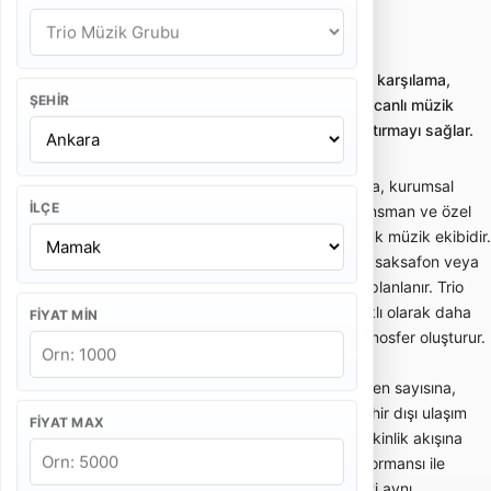
Ankara Mamak Trio Müzik Grubu
Trio müzik grubu kiralama; nikah, kokteyl, karşılama,
ŞEHIR
kurumsal davet ve özel etkinliklerde zarif canlı müzik
sunan profesyonel küçük ekipleri karşılaştırmayı sağlar.
Trio müzik grubu; nikah, kokteyl, karşılama, kurumsal
İLÇE
davet, otel etkinliği, restoran programı, lansman ve özel
kutlamalarda zarif canlı müzik sunan küçük müzik ekibidir.
Genellikle keman, çello, piyano, gitar, flüt, saksafon veya
vokal gibi enstrüman kombinasyonlarıyla planlanır. Trio
ekipleri büyük sahne orkestralarından farklı olarak daha
FIYAT MIN
sade, şık ve ortam müziğine uygun bir atmosfer oluşturur.
Trio müzik grubu fiyatları; ekipteki müzisyen sayısına,
performans süresine, repertuar türüne, şehir dışı ulaşım
FIYAT MAX
ihtiyacına, ses sistemi gereksinimine ve etkinlik akışına
göre değişir. Kısa bir nikah karşılama performansı ile
kokteyl boyunca süren canlı müzik hizmeti aynı