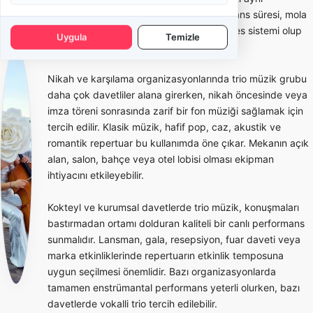
kapsamda değildir. Teklif alırken performans süresi, mola
düzeni, istenen müzik türü ve mekanda ses sistemi olup
Uygula
Temizle
olmadığı netleştirilmelidir.
Nikah ve karşılama organizasyonlarında trio müzik grubu
daha çok davetliler alana girerken, nikah öncesinde veya
imza töreni sonrasında zarif bir fon müziği sağlamak için
tercih edilir. Klasik müzik, hafif pop, caz, akustik ve
romantik repertuar bu kullanımda öne çıkar. Mekanın açık
alan, salon, bahçe veya otel lobisi olması ekipman
ihtiyacını etkileyebilir.
Kokteyl ve kurumsal davetlerde trio müzik, konuşmaları
bastırmadan ortamı dolduran kaliteli bir canlı performans
sunmalıdır. Lansman, gala, resepsiyon, fuar daveti veya
marka etkinliklerinde repertuarın etkinlik temposuna
uygun seçilmesi önemlidir. Bazı organizasyonlarda
tamamen enstrümantal performans yeterli olurken, bazı
davetlerde vokalli trio tercih edilebilir.